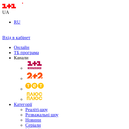
UA
RU
Вхід в кабінет
Онлайн
ТБ програма
Канали
Категорії
Реаліті-шоу
Розважальні шоу
Новини
Серіали