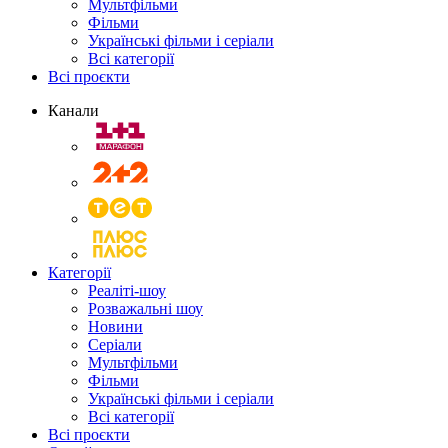
Мультфільми
Фільми
Українські фільми і серіали
Всі категорії
Всі проєкти
Канали
Категорії
Реаліті-шоу
Розважальні шоу
Новини
Серіали
Мультфільми
Фільми
Українські фільми і серіали
Всі категорії
Всі проєкти