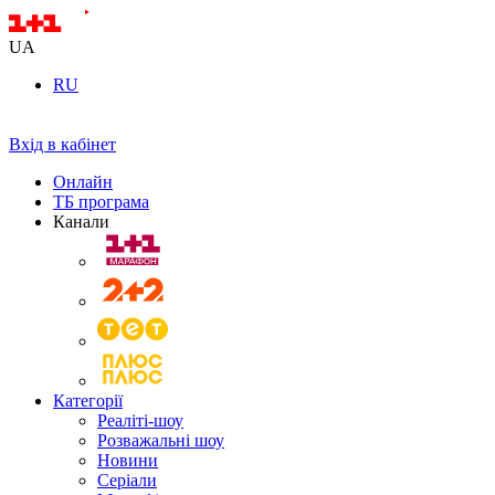
UA
RU
Вхід в кабінет
Онлайн
ТБ програма
Канали
Категорії
Реаліті-шоу
Розважальні шоу
Новини
Серіали