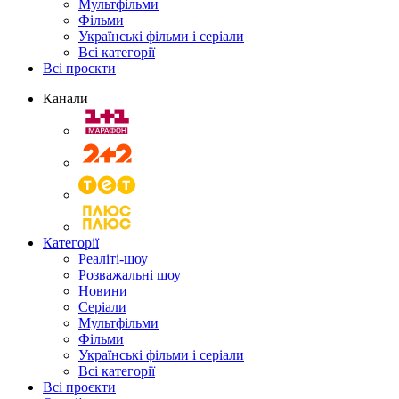
Мультфільми
Фільми
Українські фільми і серіали
Всі категорії
Всі проєкти
Канали
Категорії
Реаліті-шоу
Розважальні шоу
Новини
Серіали
Мультфільми
Фільми
Українські фільми і серіали
Всі категорії
Всі проєкти