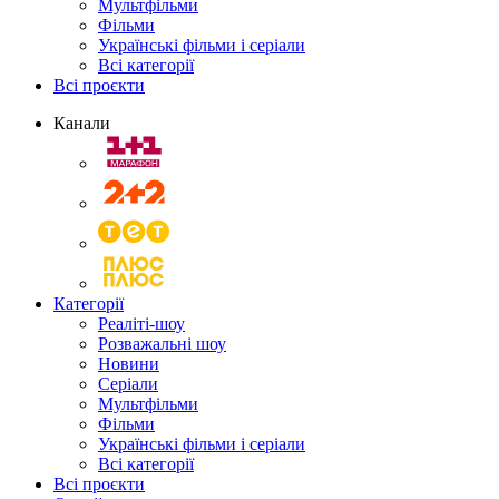
Мультфільми
Фільми
Українські фільми і серіали
Всі категорії
Всі проєкти
Канали
Категорії
Реаліті-шоу
Розважальні шоу
Новини
Серіали
Мультфільми
Фільми
Українські фільми і серіали
Всі категорії
Всі проєкти