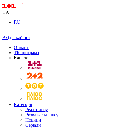
UA
RU
Вхід в кабінет
Онлайн
ТБ програма
Канали
Категорії
Реаліті-шоу
Розважальні шоу
Новини
Серіали