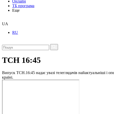
Онлайн
ТБ програма
Еще
UA
RU
ТСН 16:45
Випуск ТСН.16:45 надає увазі телеглядачів найактуальніші і опе
країні.