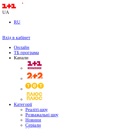
UA
RU
Вхід в кабінет
Онлайн
ТБ програма
Канали
Категорії
Реаліті-шоу
Розважальні шоу
Новини
Серіали