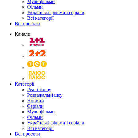
Мультфільми
Фільми
Українські фільми і серіали
Всі категорії
Всі проєкти
Канали
Категорії
Реаліті-шоу
Розважальні шоу
Новини
Серіали
Мультфільми
Фільми
Українські фільми і серіали
Всі категорії
Всі проєкти