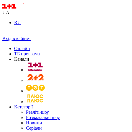
UA
RU
Вхід в кабінет
Онлайн
ТБ програма
Канали
Категорії
Реаліті-шоу
Розважальні шоу
Новини
Серіали