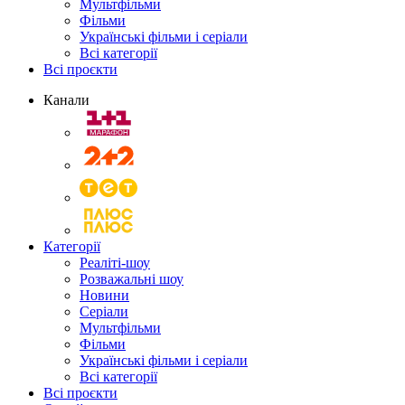
Мультфільми
Фільми
Українські фільми і серіали
Всі категорії
Всі проєкти
Канали
Категорії
Реаліті-шоу
Розважальні шоу
Новини
Серіали
Мультфільми
Фільми
Українські фільми і серіали
Всі категорії
Всі проєкти