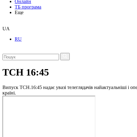
Онлайн
ТБ програма
Еще
UA
RU
ТСН 16:45
Випуск ТСН.16:45 надає увазі телеглядачів найактуальніші і опе
країні.