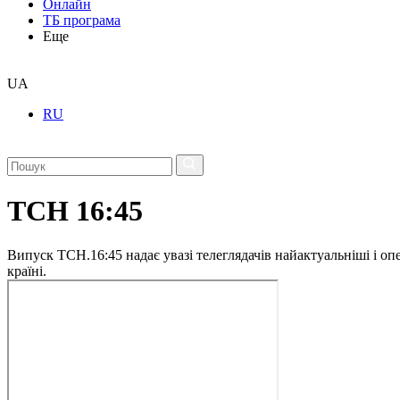
Онлайн
ТБ програма
Еще
UA
RU
ТСН 16:45
Випуск ТСН.16:45 надає увазі телеглядачів найактуальніші і опе
країні.