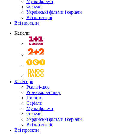
Мультфільми
Фільми
Українські фільми і серіали
Всі категорії
Всі проєкти
Канали
Категорії
Реаліті-шоу
Розважальні шоу
Новини
Серіали
Мультфільми
Фільми
Українські фільми і серіали
Всі категорії
Всі проєкти