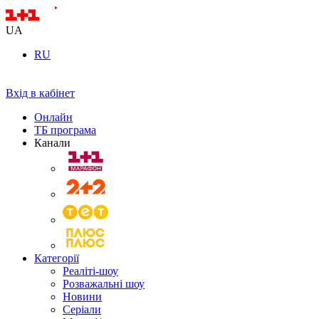
UA
RU
Вхід в кабінет
Онлайн
ТБ програма
Канали
Категорії
Реаліті-шоу
Розважальні шоу
Новини
Серіали