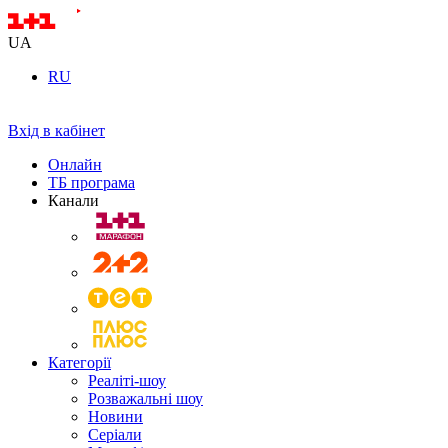
UA
RU
Вхід в кабінет
Онлайн
ТБ програма
Канали
Категорії
Реаліті-шоу
Розважальні шоу
Новини
Серіали