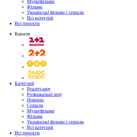
Мультфільми
Фільми
Українські фільми і серіали
Всі категорії
Всі проєкти
Канали
Категорії
Реаліті-шоу
Розважальні шоу
Новини
Серіали
Мультфільми
Фільми
Українські фільми і серіали
Всі категорії
Всі проєкти