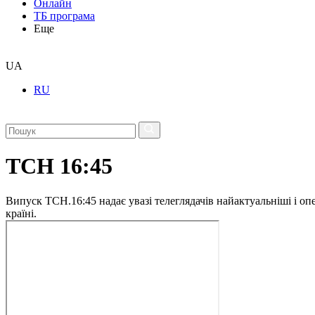
Онлайн
ТБ програма
Еще
UA
RU
ТСН 16:45
Випуск ТСН.16:45 надає увазі телеглядачів найактуальніші і опе
країні.