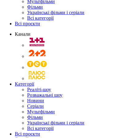
Мультфільми
Фільми
Українські фільми і серіали
Всі категорії
Всі проєкти
Канали
Категорії
Реаліті-шоу
Розважальні шоу
Новини
Серіали
Мультфільми
Фільми
Українські фільми і серіали
Всі категорії
Всі проєкти