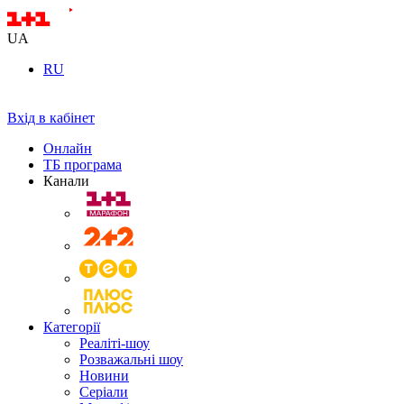
UA
RU
Вхід в кабінет
Онлайн
ТБ програма
Канали
Категорії
Реаліті-шоу
Розважальні шоу
Новини
Серіали