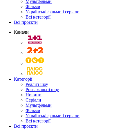
Мультфільми
Фільми
Українські фільми і серіали
Всі категорії
Всі проєкти
Канали
Категорії
Реаліті-шоу
Розважальні шоу
Новини
Серіали
Мультфільми
Фільми
Українські фільми і серіали
Всі категорії
Всі проєкти