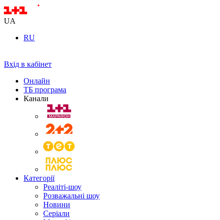
UA
RU
Вхід в кабінет
Онлайн
ТБ програма
Канали
Категорії
Реаліті-шоу
Розважальні шоу
Новини
Серіали