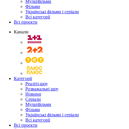
Мультфільми
Фільми
Українські фільми і серіали
Всі категорії
Всі проєкти
Канали
Категорії
Реаліті-шоу
Розважальні шоу
Новини
Серіали
Мультфільми
Фільми
Українські фільми і серіали
Всі категорії
Всі проєкти