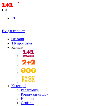
UA
RU
Вхід в кабінет
Онлайн
ТБ програма
Канали
Категорії
Реаліті-шоу
Розважальні шоу
Новини
Серіали