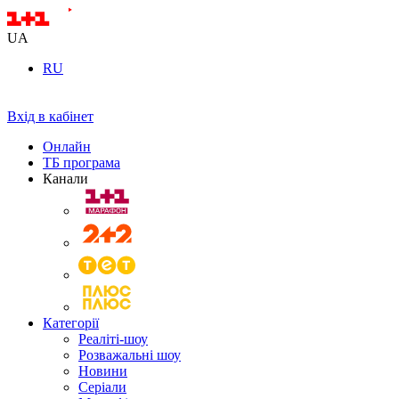
UA
RU
Вхід в кабінет
Онлайн
ТБ програма
Канали
Категорії
Реаліті-шоу
Розважальні шоу
Новини
Серіали