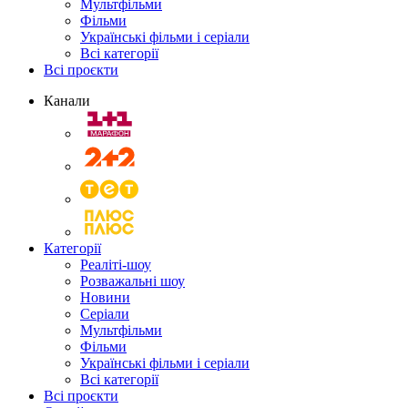
Мультфільми
Фільми
Українські фільми і серіали
Всі категорії
Всі проєкти
Канали
Категорії
Реаліті-шоу
Розважальні шоу
Новини
Серіали
Мультфільми
Фільми
Українські фільми і серіали
Всі категорії
Всі проєкти