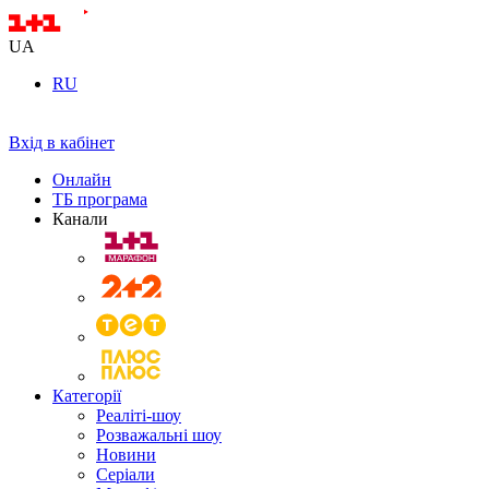
UA
RU
Вхід в кабінет
Онлайн
ТБ програма
Канали
Категорії
Реаліті-шоу
Розважальні шоу
Новини
Серіали