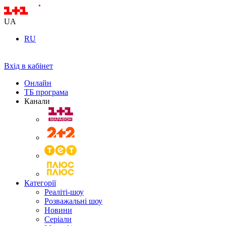
UA
RU
Вхід в кабінет
Онлайн
ТБ програма
Канали
Категорії
Реаліті-шоу
Розважальні шоу
Новини
Серіали