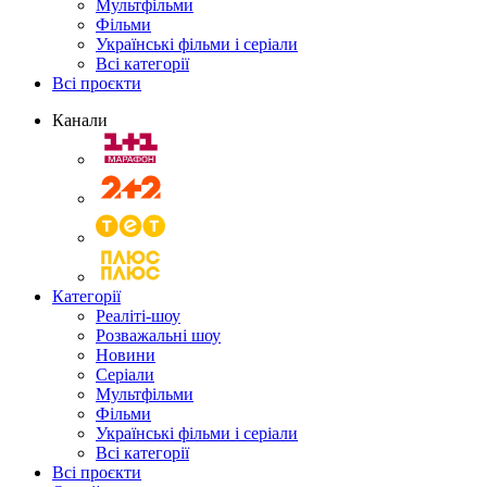
Мультфільми
Фільми
Українські фільми і серіали
Всі категорії
Всі проєкти
Канали
Категорії
Реаліті-шоу
Розважальні шоу
Новини
Серіали
Мультфільми
Фільми
Українські фільми і серіали
Всі категорії
Всі проєкти