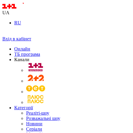
UA
RU
Вхід в кабінет
Онлайн
ТБ програма
Канали
Категорії
Реаліті-шоу
Розважальні шоу
Новини
Серіали