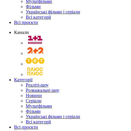
Мультфільми
Фільми
Українські фільми і серіали
Всі категорії
Всі проєкти
Канали
Категорії
Реаліті-шоу
Розважальні шоу
Новини
Серіали
Мультфільми
Фільми
Українські фільми і серіали
Всі категорії
Всі проєкти