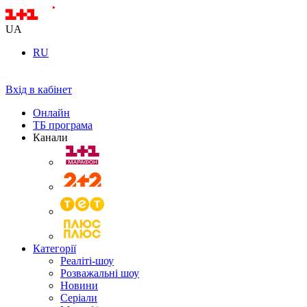
UA
RU
Вхід в кабінет
Онлайн
ТБ програма
Канали
Категорії
Реаліті-шоу
Розважальні шоу
Новини
Серіали