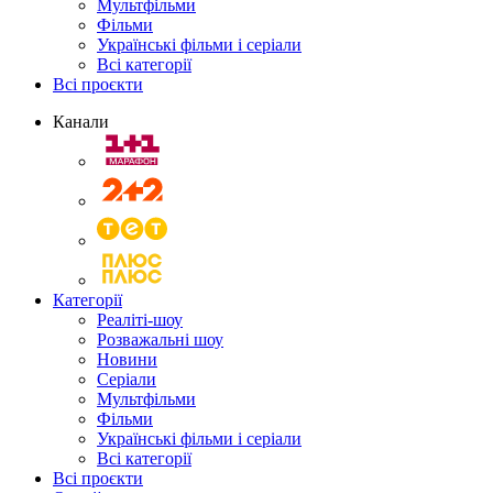
Мультфільми
Фільми
Українські фільми і серіали
Всі категорії
Всі проєкти
Канали
Категорії
Реаліті-шоу
Розважальні шоу
Новини
Серіали
Мультфільми
Фільми
Українські фільми і серіали
Всі категорії
Всі проєкти