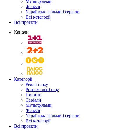
Мультфільми
Фільми
Українські фільми і серіали
Всі категорії
Всі проєкти
Канали
Категорії
Реаліті-шоу
Розважальні шоу
Новини
Серіали
Мультфільми
Фільми
Українські фільми і серіали
Всі категорії
Всі проєкти