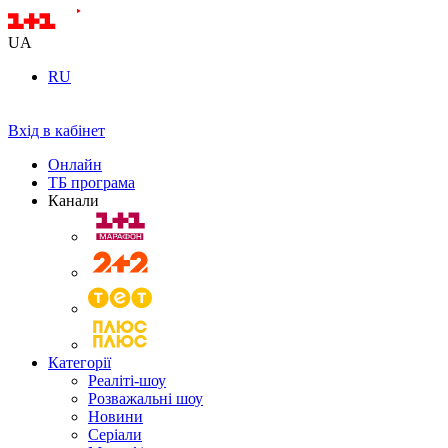
UA
RU
Вхід в кабінет
Онлайн
ТБ програма
Канали
Категорії
Реаліті-шоу
Розважальні шоу
Новини
Серіали