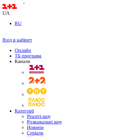
UA
RU
Вхід в кабінет
Онлайн
ТБ програма
Канали
Категорії
Реаліті-шоу
Розважальні шоу
Новини
Серіали