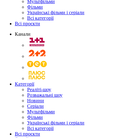
Мультфільми
Фільми
Українські фільми і серіали
Всі категорії
Всі проєкти
Канали
Категорії
Реаліті-шоу
Розважальні шоу
Новини
Серіали
Мультфільми
Фільми
Українські фільми і серіали
Всі категорії
Всі проєкти