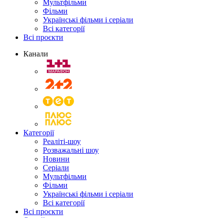
Мультфільми
Фільми
Українські фільми і серіали
Всі категорії
Всі проєкти
Канали
Категорії
Реаліті-шоу
Розважальні шоу
Новини
Серіали
Мультфільми
Фільми
Українські фільми і серіали
Всі категорії
Всі проєкти