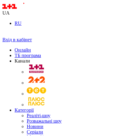
UA
RU
Вхід в кабінет
Онлайн
ТБ програма
Канали
Категорії
Реаліті-шоу
Розважальні шоу
Новини
Серіали