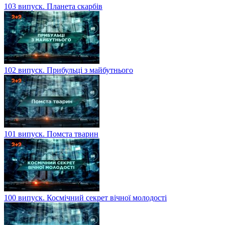
103 випуск. Планета скарбів
102 випуск. Прибульці з майбутнього
101 випуск. Помста тварин
100 випуск. Космічний секрет вічної молодості