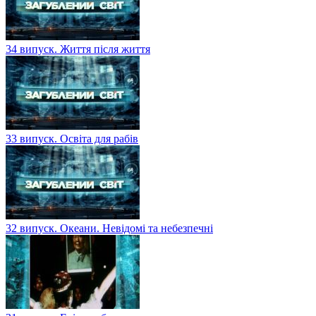
34 випуск. Життя після життя
33 випуск. Освіта для рабів
32 випуск. Океани. Невідомі та небезпечні