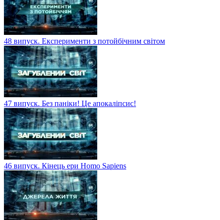
48 випуск. Експерименти з потойбічним світом
47 випуск. Без паніки! Це апокаліпсис!
46 випуск. Кінець ери Homo Sapiens