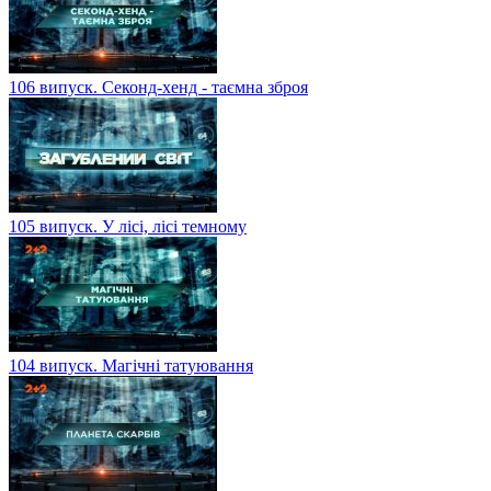
106 випуск. Секонд-хенд - таємна зброя
105 випуск. У лісі, лісі темному
104 випуск. Магічні татуювання