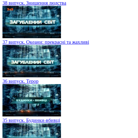
38 випуск. Знищення людства
37 випуск. Океани: прекрасні та жахливі
36 випуск. Терор
35 випуск. Будинки-вбивці