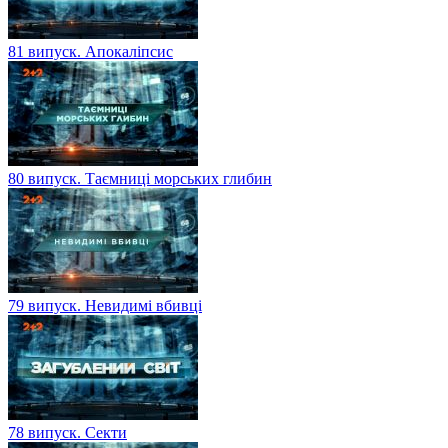
81 випуск. Апокаліпсис
80 випуск. Таємниці морських глибин
79 випуск. Невидимі вбивці
78 випуск. Секти