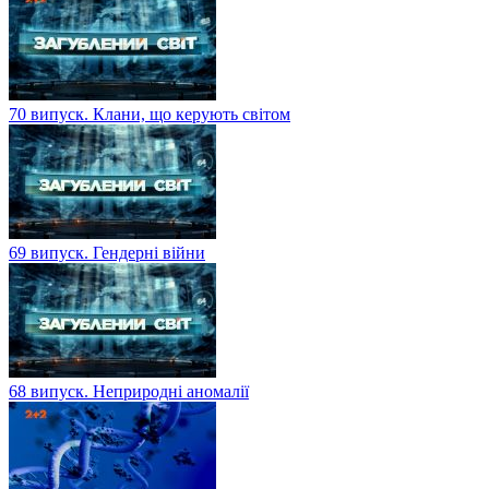
70 випуск. Клани, що керують світом
69 випуск. Гендерні війни
68 випуск. Неприродні аномалії