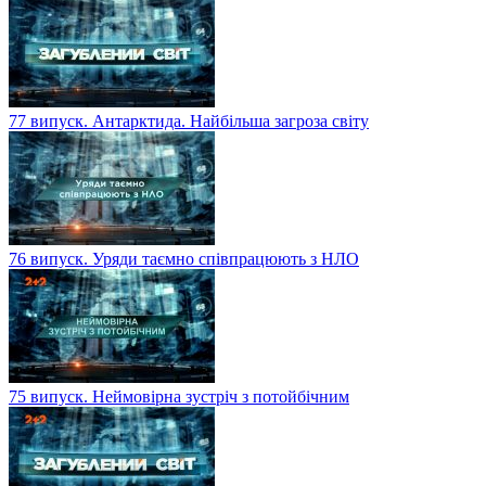
77 випуск. Антарктида. Найбільша загроза світу
76 випуск. Уряди таємно співпрацюють з НЛО
75 випуск. Неймовірна зустріч з потойбічним