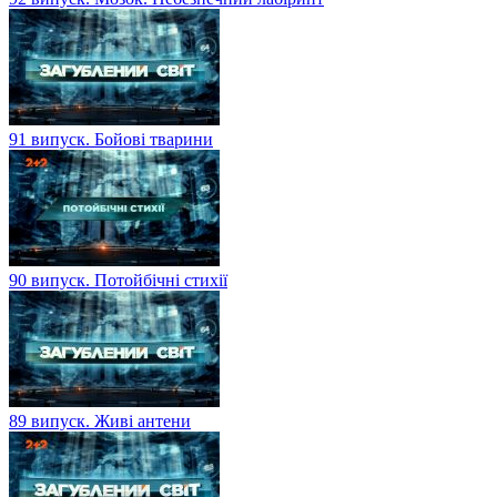
91 випуск. Бойові тварини
90 випуск. Потойбічні стихії
89 випуск. Живі антени