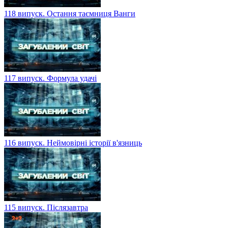
118 випуск. Остання таємниця Ванги
117 випуск. Формула удачі
116 випуск. Неймовірні історії в'язниць
115 випуск. Післязавтра