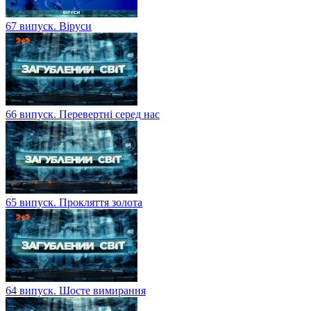
67 випуск. Віруси
66 випуск. Перевертні серед нас
65 випуск. Прокляття золота
64 випуск. Шосте вимирання