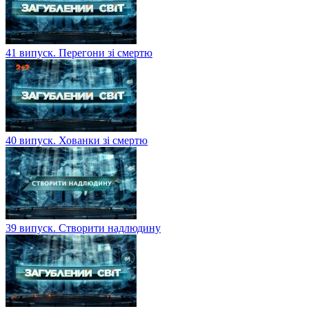
41 випуск. Перегони зі смертю
40 випуск. Хованки зі смертю
39 випуск. Створити надлюдину