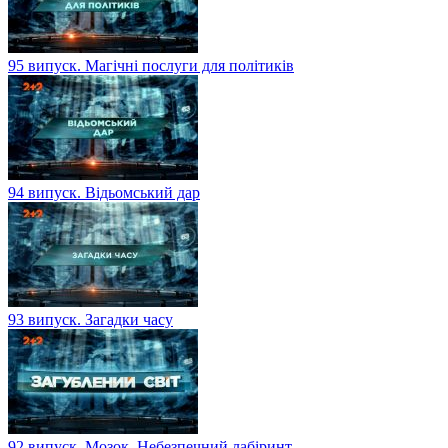
95 випуск. Магічні послуги для політиків
94 випуск. Відьомський дар
93 випуск. Загадки часу
92 випуск. Мозок. Небезпечний лабіринт