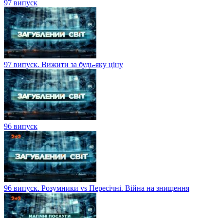
97 випуск
97 випуск. Вижити за будь-яку ціну
96 випуск
96 випуск. Розумники vs Пересічні. Війна на знищення