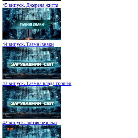
45 випуск. Джерела життя
44 випуск. Таємні знаки
43 випуск. Таємна влада грошей
42 випуск. Ілюзія безпеки