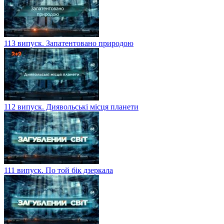
113 випуск. Запатентовано природою
112 випуск. Диявольські місця планети
111 випуск. По той бік дзеркала