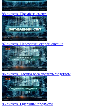
88 випуск. Премія за смерть
87 випуск. Небезпечні скарби океанів
86 випуск. Таємна раса править людством
85 випуск. Одержимі предмети