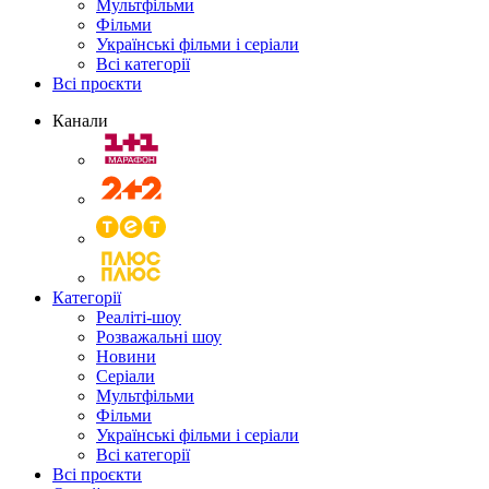
Мультфільми
Фільми
Українські фільми і серіали
Всі категорії
Всі проєкти
Канали
Категорії
Реаліті-шоу
Розважальні шоу
Новини
Серіали
Мультфільми
Фільми
Українські фільми і серіали
Всі категорії
Всі проєкти