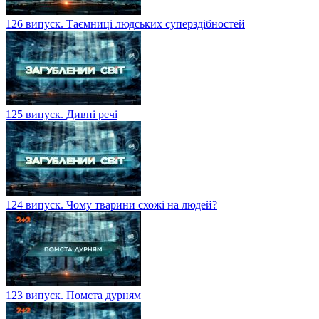
126 випуск. Таємниці людських суперздібностей
125 випуск. Дивні речі
124 випуск. Чому тварини схожі на людей?
123 випуск. Помста дурням