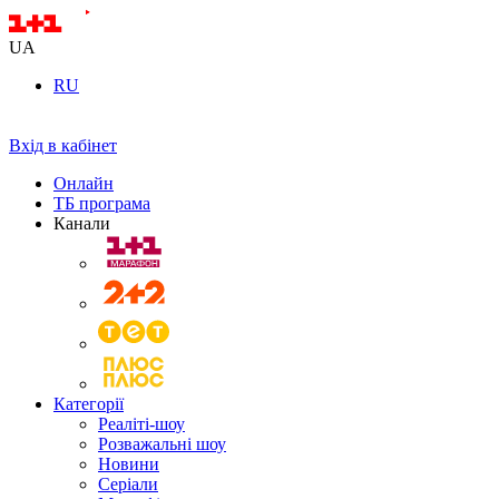
UA
RU
Вхід в кабінет
Онлайн
ТБ програма
Канали
Категорії
Реаліті-шоу
Розважальні шоу
Новини
Серіали