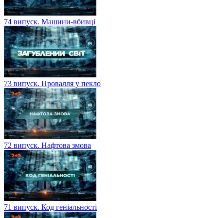
74 випуск. Машини-вбивці
73 випуск. Провалля у пекло
72 випуск. Нафтова змова
71 випуск. Код геніальності