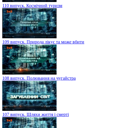
110 випуск. Космічний туризм
109 випуск. Природа лікує та може вбити
108 випуск. Полювання на чугайстра
107 випуск. Шляхи життя і смерті