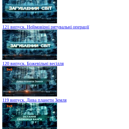
121 випуск. Неймовірні рятувальні операції
120 випуск. Божевільні весілля
119 випуск. Дива планети Земля