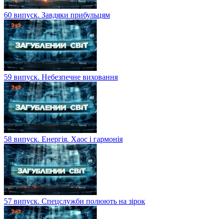
60 випуск. Завдяки прибульцям
59 випуск. Небезпечне виховання
58 випуск. Енергія. Хаос і гармонія
57 випуск. Спецслужби полюють на зірок