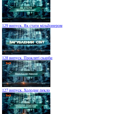
129 випуск. Як стати мільйонером
128 випуск. Прокляті скарби
127 випуск. Холодне пекло