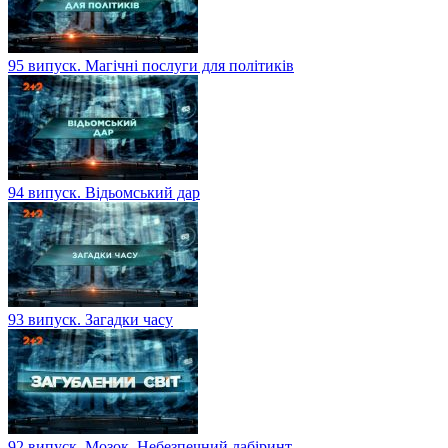
95 випуск. Магічні послуги для політиків
94 випуск. Відьомський дар
93 випуск. Загадки часу
92 випуск. Мозок. Небезпечний лабіринт