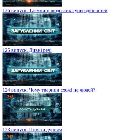
126 випуск. Таємниці людських суперздібностей
125 випуск. Дивні речі
124 випуск. Чому тварини схожі на людей?
123 випуск. Помста дурням