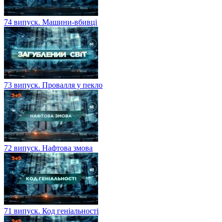
74 випуск. Машини-вбивці
73 випуск. Провалля у пекло
72 випуск. Нафтова змова
71 випуск. Код геніальності