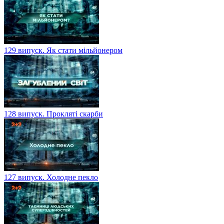
129 випуск. Як стати мільйонером
128 випуск. Прокляті скарби
127 випуск. Холодне пекло