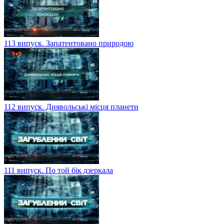
113 випуск. Запатентовано природою
112 випуск. Диявольські місця планети
111 випуск. По той бік дзеркала