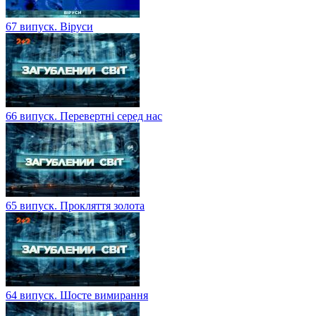
67 випуск. Віруси
66 випуск. Перевертні серед нас
65 випуск. Прокляття золота
64 випуск. Шосте вимирання