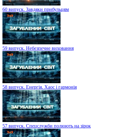
60 випуск. Завдяки прибульцям
59 випуск. Небезпечне виховання
58 випуск. Енергія. Хаос і гармонія
57 випуск. Спецслужби полюють на зірок