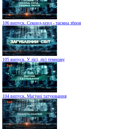
106 випуск. Секонд-хенд - таємна зброя
105 випуск. У лісі, лісі темному
104 випуск. Магічні татуювання