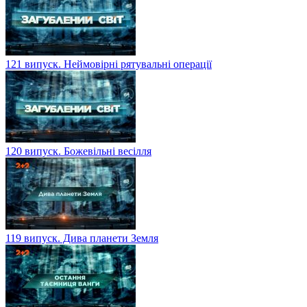
121 випуск. Неймовірні рятувальні операції
120 випуск. Божевільні весілля
119 випуск. Дива планети Земля