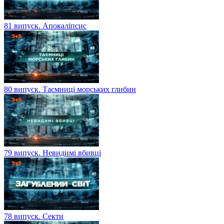
81 випуск. Апокаліпсис
80 випуск. Таємниці морських глибин
79 випуск. Невидимі вбивці
78 випуск. Секти