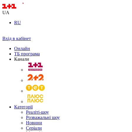
UA
RU
Вхід в кабінет
Онлайн
ТБ програма
Канали
Категорії
Реаліті-шоу
Розважальні шоу
Новини
Серіали