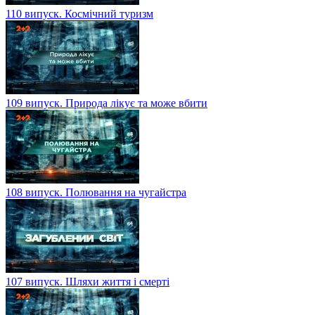
110 випуск. Космічний туризм
109 випуск. Природа лікує та може вбити
108 випуск. Полювання на чугайстра
107 випуск. Шляхи життя і смерті