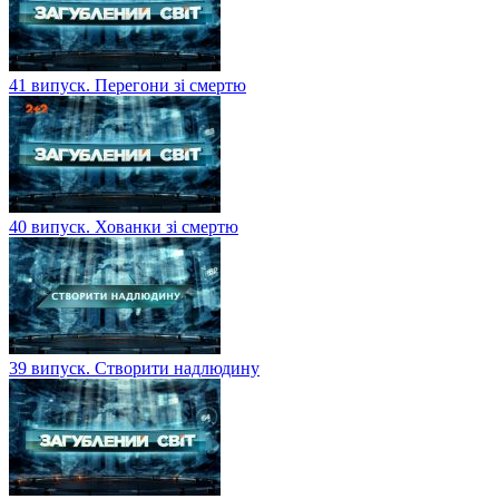
41 випуск. Перегони зі смертю
40 випуск. Хованки зі смертю
39 випуск. Створити надлюдину