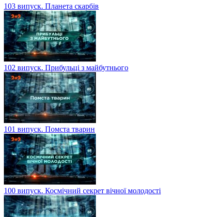
103 випуск. Планета скарбів
102 випуск. Прибульці з майбутнього
101 випуск. Помста тварин
100 випуск. Космічний секрет вічної молодості