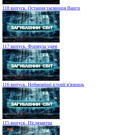
118 випуск. Остання таємниця Ванги
117 випуск. Формула удачі
116 випуск. Неймовірні історії в'язниць
115 випуск. Післязавтра