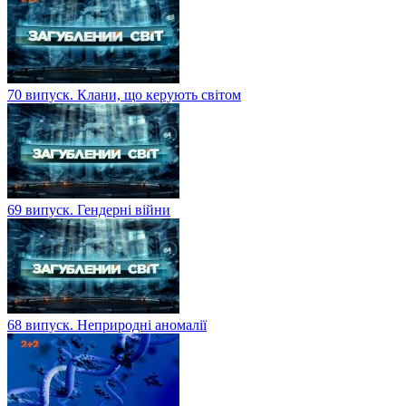
70 випуск. Клани, що керують світом
69 випуск. Гендерні війни
68 випуск. Неприродні аномалії