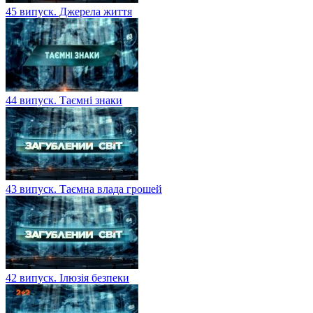
45 випуск. Джерела життя
44 випуск. Таємні знаки
43 випуск. Таємна влада грошей
42 випуск. Ілюзія безпеки