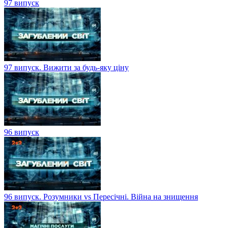
97 випуск
97 випуск. Вижити за будь-яку ціну
96 випуск
96 випуск. Розумники vs Пересічні. Війна на знищення