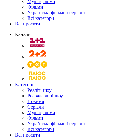
Мультфільми
Фільми
Українські фільми і серіали
Всі категорії
Всі проєкти
Канали
Категорії
Реаліті-шоу
Розважальні шоу
Новини
Серіали
Мультфільми
Фільми
Українські фільми і серіали
Всі категорії
Всі проєкти