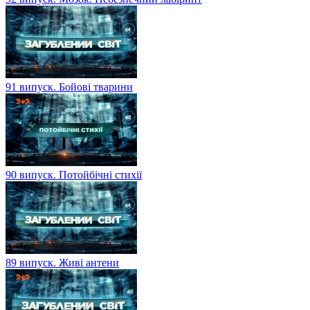
91 випуск. Бойові тварини
90 випуск. Потойбічні стихії
89 випуск. Живі антени