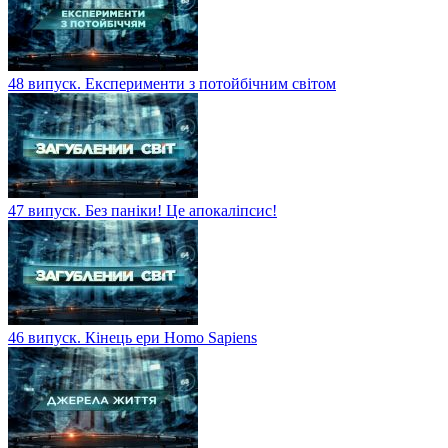
48 випуск. Експерименти з потойбічним світом
47 випуск. Без паніки! Це апокаліпсис!
46 випуск. Кінець ери Homo Sapiens