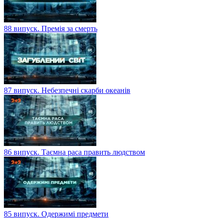
88 випуск. Премія за смерть
87 випуск. Небезпечні скарби океанів
86 випуск. Таємна раса править людством
85 випуск. Одержимі предмети