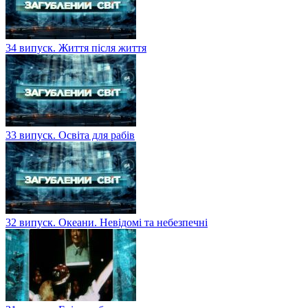
34 випуск. Життя після життя
33 випуск. Освіта для рабів
32 випуск. Океани. Невідомі та небезпечні