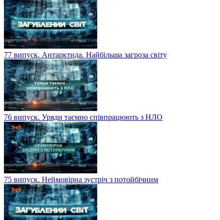
77 випуск. Антарктида. Найбільша загроза світу
76 випуск. Уряди таємно співпрацюють з НЛО
75 випуск. Неймовірна зустріч з потойбічним