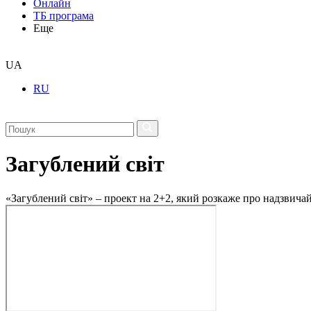
Онлайн
ТБ програма
Еще
UA
RU
Загублений світ
«Загублений світ» – проект на 2+2, який розкаже про надзвичайн