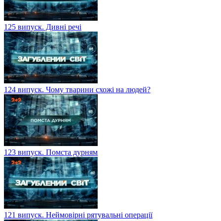
125 випуск. Дивні речі
124 випуск. Чому тварини схожі на людей?
123 випуск. Помста дурням
121 випуск. Неймовірні рятувальні операції