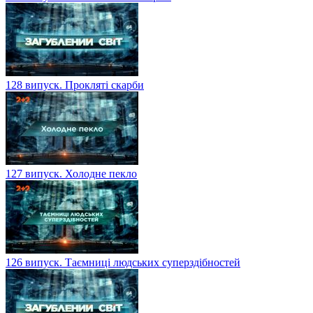
128 випуск. Прокляті скарби
127 випуск. Холодне пекло
126 випуск. Таємниці людських суперздібностей