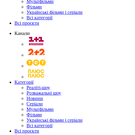
Мультфільми
Фільми
Українські фільми і серіали
Всі категорії
Всі проєкти
Канали
Категорії
Реаліті-шоу
Розважальні шоу
Новини
Серіали
Мультфільми
Фільми
Українські фільми і серіали
Всі категорії
Всі проєкти