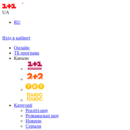
UA
RU
Вхід в кабінет
Онлайн
ТБ програма
Канали
Категорії
Реаліті-шоу
Розважальні шоу
Новини
Серіали