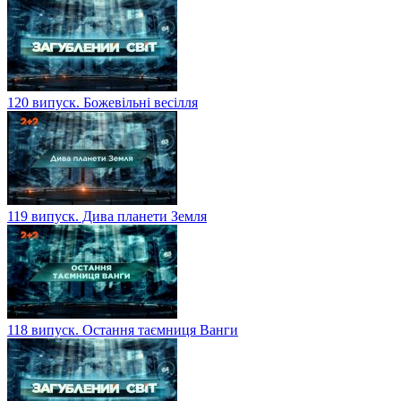
120 випуск. Божевільні весілля
119 випуск. Дива планети Земля
118 випуск. Остання таємниця Ванги