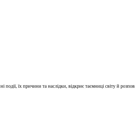
і події, їх причини та наслідки, відкриє таємниці світу й розпо