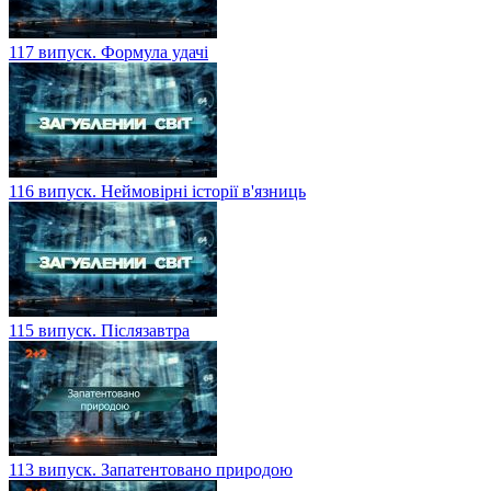
117 випуск. Формула удачі
116 випуск. Неймовірні історії в'язниць
115 випуск. Післязавтра
113 випуск. Запатентовано природою