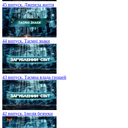
45 випуск. Джерела життя
44 випуск. Таємні знаки
43 випуск. Таємна влада грошей
42 випуск. Ілюзія безпеки