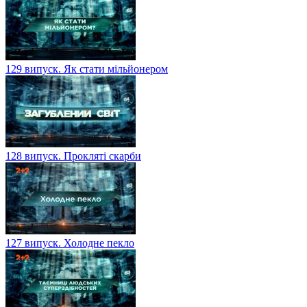
129 випуск. Як стати мільйонером
128 випуск. Прокляті скарби
127 випуск. Холодне пекло