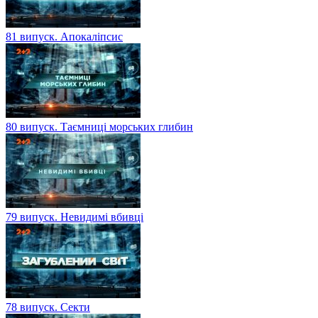
81 випуск. Апокаліпсис
80 випуск. Таємниці морських глибин
79 випуск. Невидимі вбивці
78 випуск. Секти