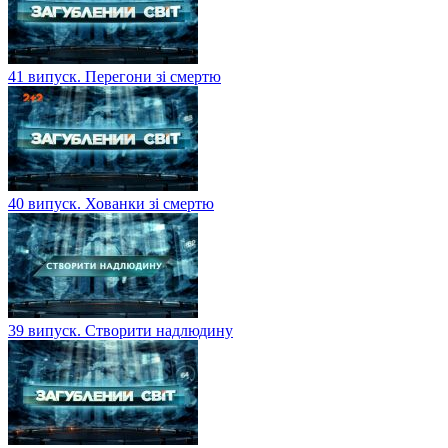
41 випуск. Перегони зі смертю
40 випуск. Хованки зі смертю
39 випуск. Створити надлюдину