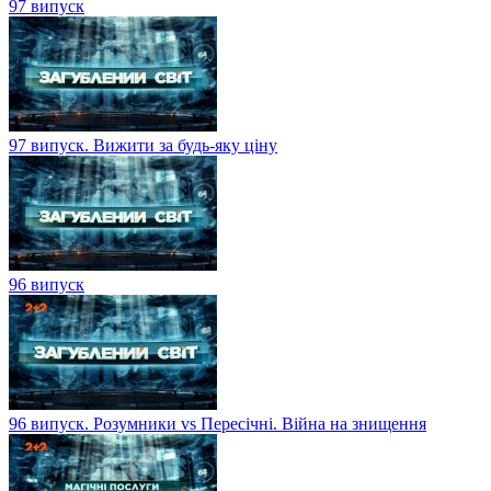
97 випуск
97 випуск. Вижити за будь-яку ціну
96 випуск
96 випуск. Розумники vs Пересічні. Війна на знищення