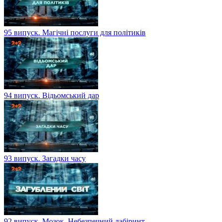
95 випуск. Магічні послуги для політиків
94 випуск. Відьомський дар
93 випуск. Загадки часу
92 випуск. Мозок. Небезпечний лабіринт