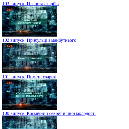
103 випуск. Планета скарбів
102 випуск. Прибульці з майбутнього
101 випуск. Помста тварин
100 випуск. Космічний секрет вічної молодості