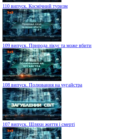
110 випуск. Космічний туризм
109 випуск. Природа лікує та може вбити
108 випуск. Полювання на чугайстра
107 випуск. Шляхи життя і смерті