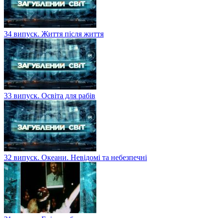
34 випуск. Життя після життя
33 випуск. Освіта для рабів
32 випуск. Океани. Невідомі та небезпечні