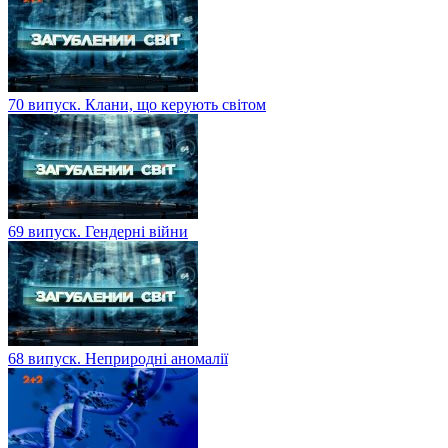
70 випуск. Клани, що керують світом
69 випуск. Гендерні війни
68 випуск. Неприродні аномалії