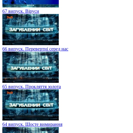
67 випуск. Віруси
66 випуск. Перевертні серед нас
65 випуск. Прокляття золота
64 випуск. Шосте вимирання