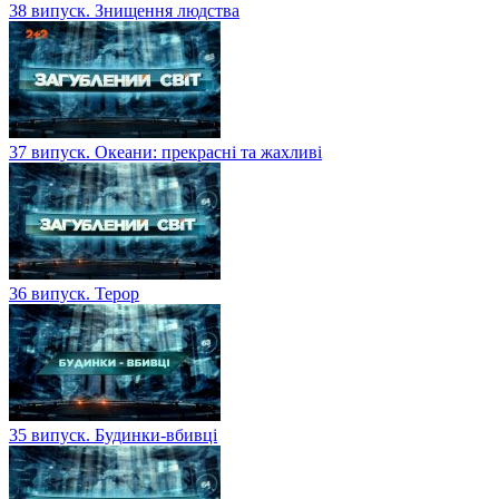
38 випуск. Знищення людства
37 випуск. Океани: прекрасні та жахливі
36 випуск. Терор
35 випуск. Будинки-вбивці