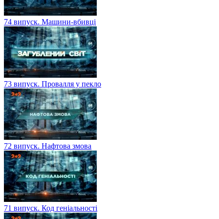
74 випуск. Машини-вбивці
73 випуск. Провалля у пекло
72 випуск. Нафтова змова
71 випуск. Код геніальності