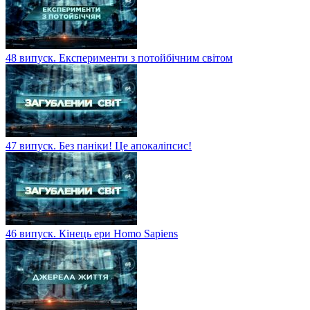
48 випуск. Експерименти з потойбічним світом
47 випуск. Без паніки! Це апокаліпсис!
46 випуск. Кінець ери Homo Sapiens