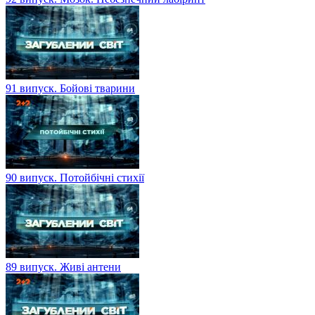
91 випуск. Бойові тварини
90 випуск. Потойбічні стихії
89 випуск. Живі антени