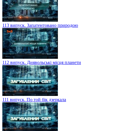
113 випуск. Запатентовано природою
112 випуск. Диявольські місця планети
111 випуск. По той бік дзеркала