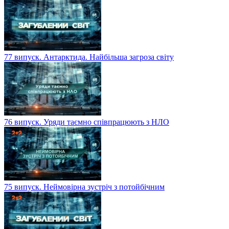
77 випуск. Антарктида. Найбільша загроза світу
76 випуск. Уряди таємно співпрацюють з НЛО
75 випуск. Неймовірна зустріч з потойбічним