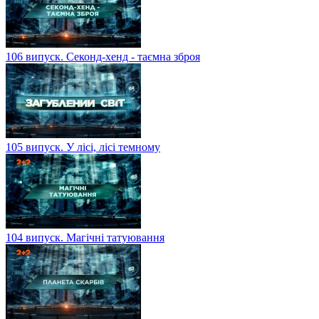
106 випуск. Секонд-хенд - таємна зброя
105 випуск. У лісі, лісі темному
104 випуск. Магічні татуювання