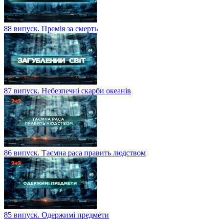
88 випуск. Премія за смерть
87 випуск. Небезпечні скарби океанів
86 випуск. Таємна раса править людством
85 випуск. Одержимі предмети