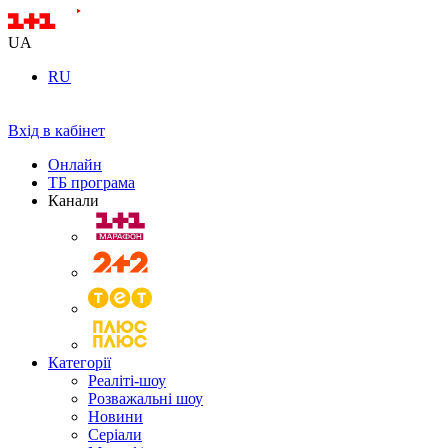
UA
RU
Вхід в кабінет
Онлайн
ТБ програма
Канали
Категорії
Реаліті-шоу
Розважальні шоу
Новини
Серіали