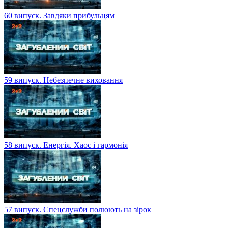
60 випуск. Завдяки прибульцям
59 випуск. Небезпечне виховання
58 випуск. Енергія. Хаос і гармонія
57 випуск. Спецслужби полюють на зірок