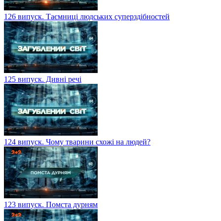
126 випуск. Таємниці людських суперздібностей
125 випуск. Дивні речі
124 випуск. Чому тварини схожі на людей?
123 випуск. Помста дурням