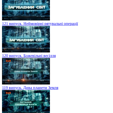
121 випуск. Неймовірні рятувальні операції
120 випуск. Божевільні весілля
119 випуск. Дива планети Земля