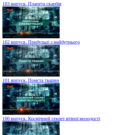
103 випуск. Планета скарбів
102 випуск. Прибульці з майбутнього
101 випуск. Помста тварин
100 випуск. Космічний секрет вічної молодості