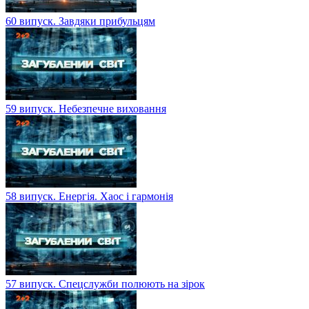
60 випуск. Завдяки прибульцям
59 випуск. Небезпечне виховання
58 випуск. Енергія. Хаос і гармонія
57 випуск. Спецслужби полюють на зірок