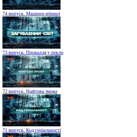
74 випуск. Машини-вбивці
73 випуск. Провалля у пекло
72 випуск. Нафтова змова
71 випуск. Код геніальності