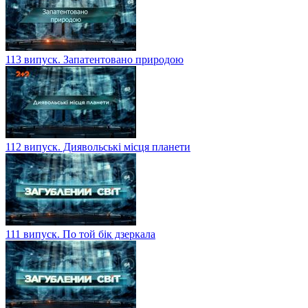
113 випуск. Запатентовано природою
112 випуск. Диявольські місця планети
111 випуск. По той бік дзеркала