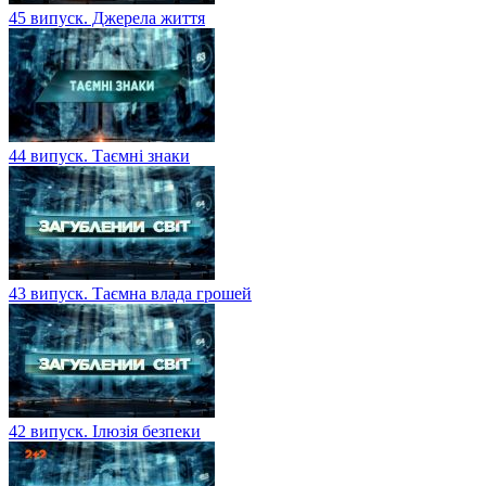
45 випуск. Джерела життя
44 випуск. Таємні знаки
43 випуск. Таємна влада грошей
42 випуск. Ілюзія безпеки