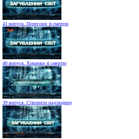
41 випуск. Перегони зі смертю
40 випуск. Хованки зі смертю
39 випуск. Створити надлюдину