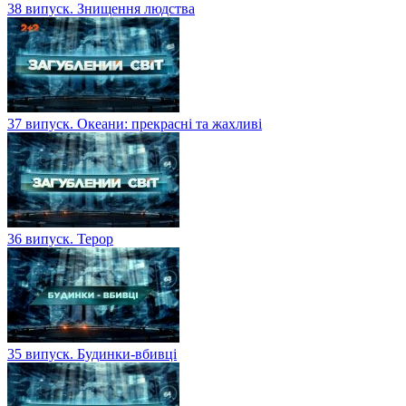
38 випуск. Знищення людства
37 випуск. Океани: прекрасні та жахливі
36 випуск. Терор
35 випуск. Будинки-вбивці