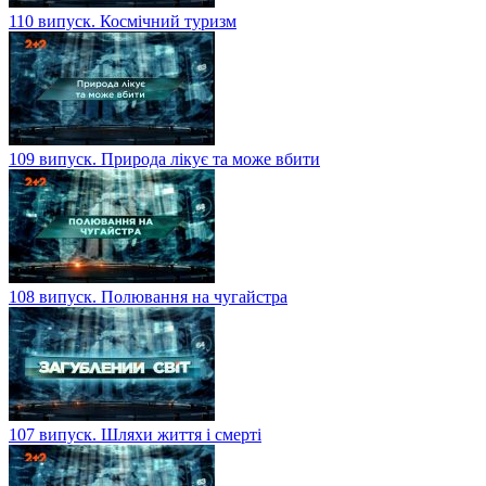
110 випуск. Космічний туризм
109 випуск. Природа лікує та може вбити
108 випуск. Полювання на чугайстра
107 випуск. Шляхи життя і смерті