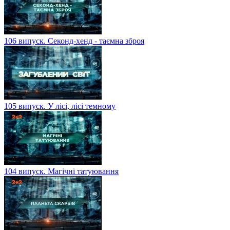
106 випуск. Секонд-хенд - таємна зброя
105 випуск. У лісі, лісі темному
104 випуск. Магічні татуювання