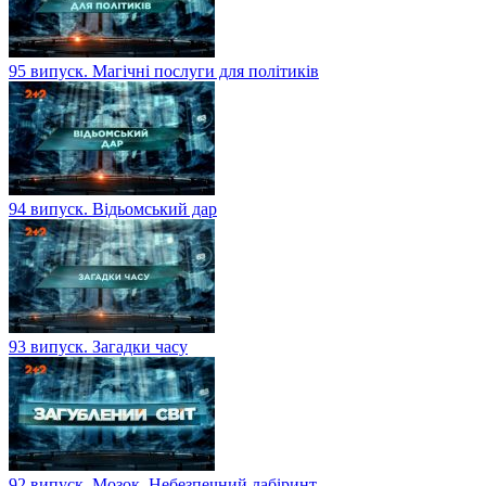
95 випуск. Магічні послуги для політиків
94 випуск. Відьомський дар
93 випуск. Загадки часу
92 випуск. Мозок. Небезпечний лабіринт