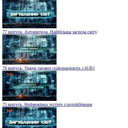
77 випуск. Антарктида. Найбільша загроза світу
76 випуск. Уряди таємно співпрацюють з НЛО
75 випуск. Неймовірна зустріч з потойбічним