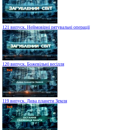
121 випуск. Неймовірні рятувальні операції
120 випуск. Божевільні весілля
119 випуск. Дива планети Земля