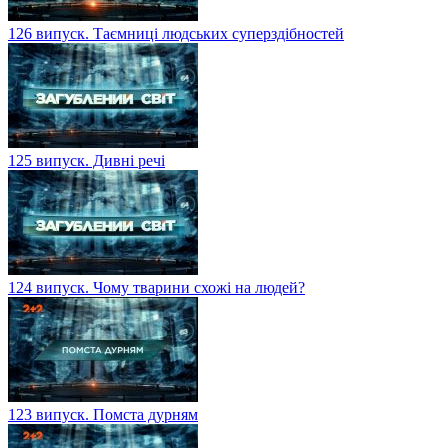
126 випуск. Таємниці людських суперздібностей
125 випуск. Дивні речі
124 випуск. Чому тварини схожі на людей?
123 випуск. Помста дурням