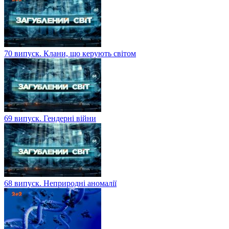
70 випуск. Клани, що керують світом
69 випуск. Гендерні війни
68 випуск. Неприродні аномалії