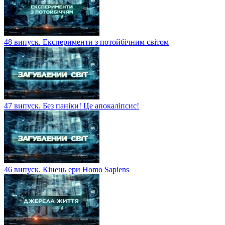
48 випуск. Експерименти з потойбічним світом
47 випуск. Без паніки! Це апокаліпсис!
46 випуск. Кінець ери Homo Sapiens