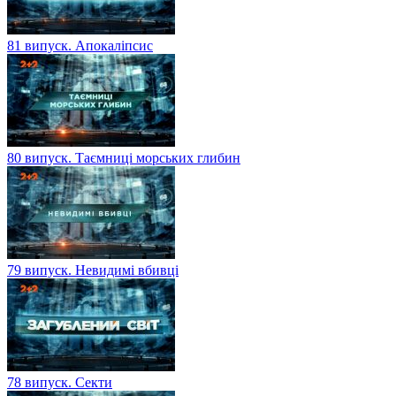
81 випуск. Апокаліпсис
80 випуск. Таємниці морських глибин
79 випуск. Невидимі вбивці
78 випуск. Секти