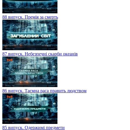
88 випуск. Премія за смерть
87 випуск. Небезпечні скарби океанів
86 випуск. Таємна раса править людством
85 випуск. Одержимі предмети