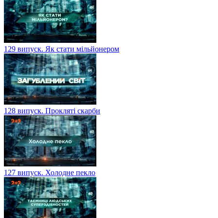
129 випуск. Як стати мільйонером
128 випуск. Прокляті скарби
127 випуск. Холодне пекло