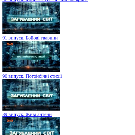
91 випуск. Бойові тварини
90 випуск. Потойбічні стихії
89 випуск. Живі антени