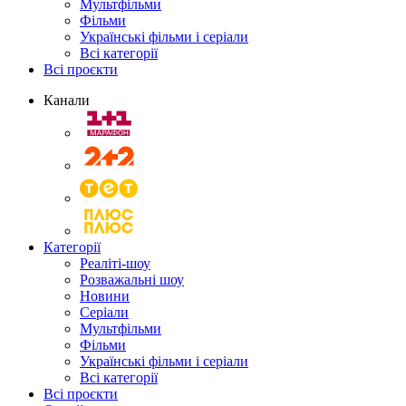
Мультфільми
Фільми
Українські фільми і серіали
Всі категорії
Всі проєкти
Канали
Категорії
Реаліті-шоу
Розважальні шоу
Новини
Серіали
Мультфільми
Фільми
Українські фільми і серіали
Всі категорії
Всі проєкти