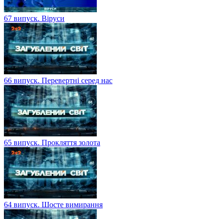
67 випуск. Віруси
66 випуск. Перевертні серед нас
65 випуск. Прокляття золота
64 випуск. Шосте вимирання