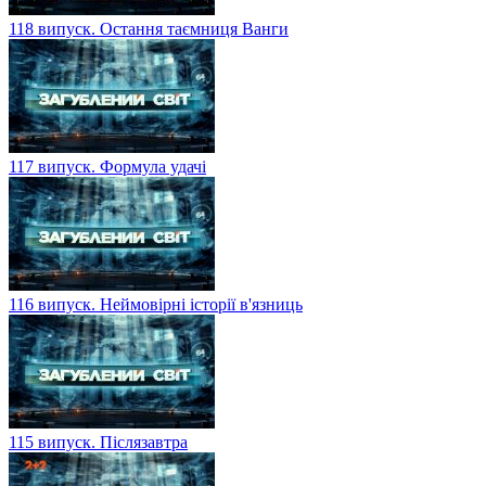
118 випуск. Остання таємниця Ванги
117 випуск. Формула удачі
116 випуск. Неймовірні історії в'язниць
115 випуск. Післязавтра