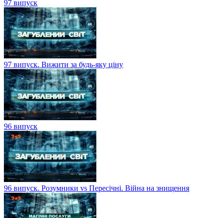
97 випуск
97 випуск. Вижити за будь-яку ціну
96 випуск
96 випуск. Розумники vs Пересічні. Війна на знищення