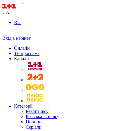
UA
RU
Вхід в кабінет
Онлайн
ТБ програма
Канали
Категорії
Реаліті-шоу
Розважальні шоу
Новини
Серіали