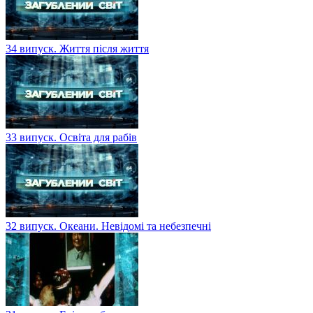
34 випуск. Життя після життя
33 випуск. Освіта для рабів
32 випуск. Океани. Невідомі та небезпечні