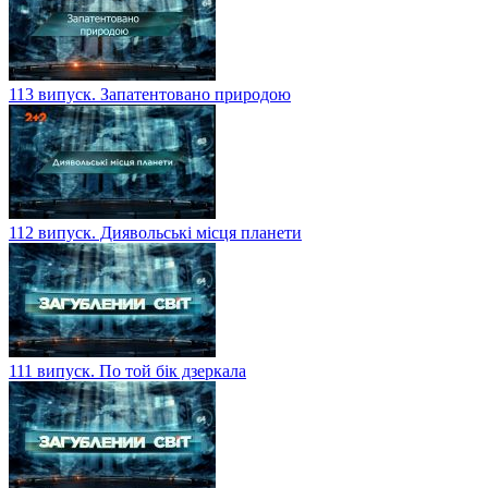
113 випуск. Запатентовано природою
112 випуск. Диявольські місця планети
111 випуск. По той бік дзеркала