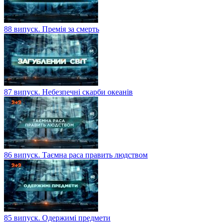
88 випуск. Премія за смерть
87 випуск. Небезпечні скарби океанів
86 випуск. Таємна раса править людством
85 випуск. Одержимі предмети