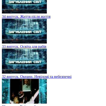
34 випуск. Життя після життя
33 випуск. Освіта для рабів
32 випуск. Океани. Невідомі та небезпечні