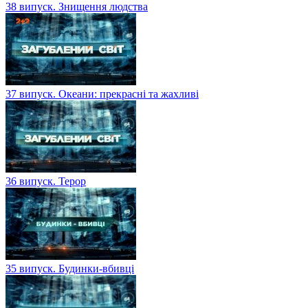
38 випуск. Знищення людства
37 випуск. Океани: прекрасні та жахливі
36 випуск. Терор
35 випуск. Будинки-вбивці