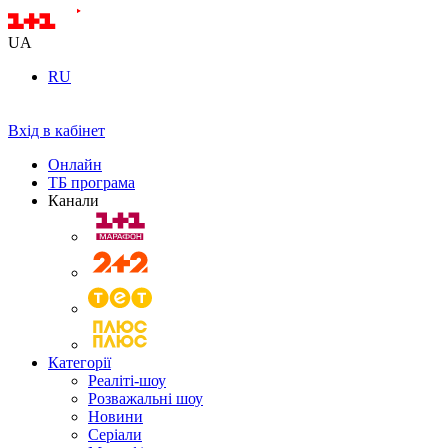
UA
RU
Вхід в кабінет
Онлайн
ТБ програма
Канали
Категорії
Реаліті-шоу
Розважальні шоу
Новини
Серіали