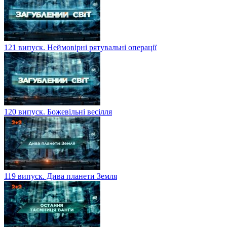
121 випуск. Неймовірні рятувальні операції
120 випуск. Божевільні весілля
119 випуск. Дива планети Земля