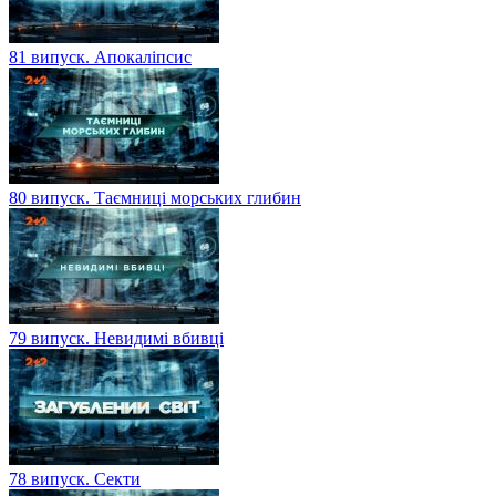
81 випуск. Апокаліпсис
80 випуск. Таємниці морських глибин
79 випуск. Невидимі вбивці
78 випуск. Секти