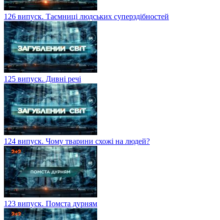
126 випуск. Таємниці людських суперздібностей
125 випуск. Дивні речі
124 випуск. Чому тварини схожі на людей?
123 випуск. Помста дурням