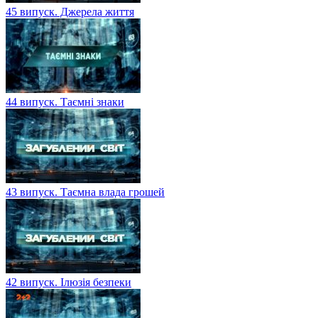
45 випуск. Джерела життя
44 випуск. Таємні знаки
43 випуск. Таємна влада грошей
42 випуск. Ілюзія безпеки