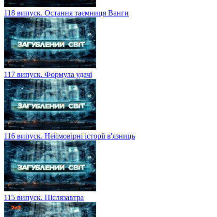
118 випуск. Остання таємниця Ванги
117 випуск. Формула удачі
116 випуск. Неймовірні історії в'язниць
115 випуск. Післязавтра