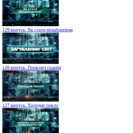
129 випуск. Як стати мільйонером
128 випуск. Прокляті скарби
127 випуск. Холодне пекло