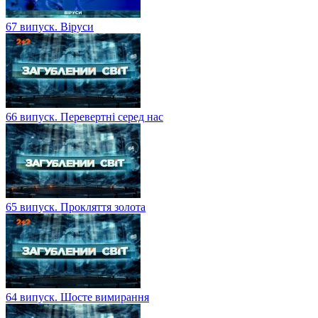
67 випуск. Віруси
66 випуск. Перевертні серед нас
65 випуск. Прокляття золота
64 випуск. Шосте вимирання