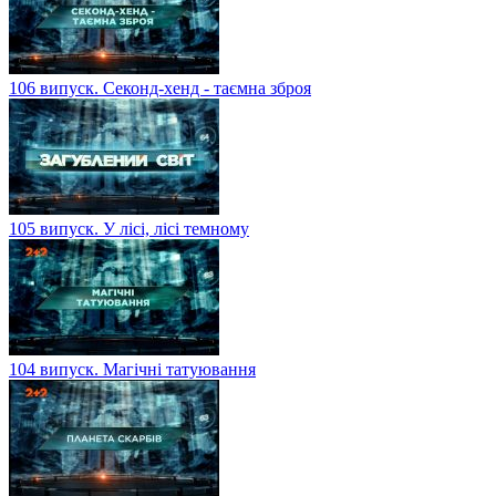
106 випуск. Секонд-хенд - таємна зброя
105 випуск. У лісі, лісі темному
104 випуск. Магічні татуювання