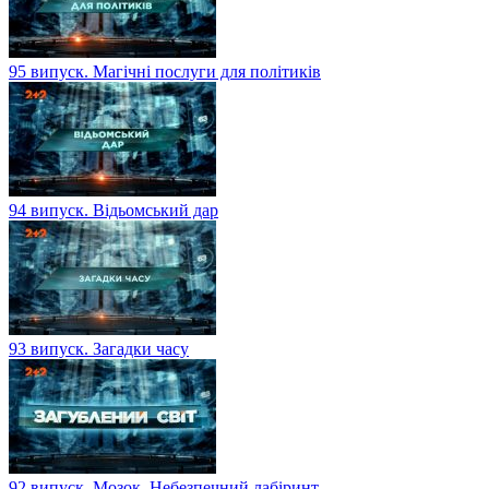
95 випуск. Магічні послуги для політиків
94 випуск. Відьомський дар
93 випуск. Загадки часу
92 випуск. Мозок. Небезпечний лабіринт