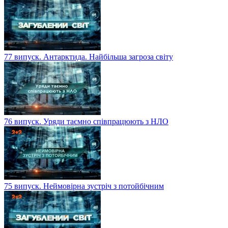
77 випуск. Антарктида. Найбільша загроза світу
76 випуск. Уряди таємно співпрацюють з НЛО
75 випуск. Неймовірна зустріч з потойбічним