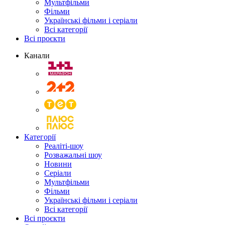
Мультфільми
Фільми
Українські фільми і серіали
Всі категорії
Всі проєкти
Канали
Категорії
Реаліті-шоу
Розважальні шоу
Новини
Серіали
Мультфільми
Фільми
Українські фільми і серіали
Всі категорії
Всі проєкти