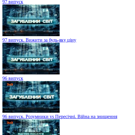
97 випуск
97 випуск. Вижити за будь-яку ціну
96 випуск
96 випуск. Розумники vs Пересічні. Війна на знищення