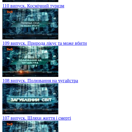
110 випуск. Космічний туризм
109 випуск. Природа лікує та може вбити
108 випуск. Полювання на чугайстра
107 випуск. Шляхи життя і смерті