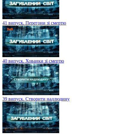
41 випуск. Перегони зі смертю
40 випуск. Хованки зі смертю
39 випуск. Створити надлюдину