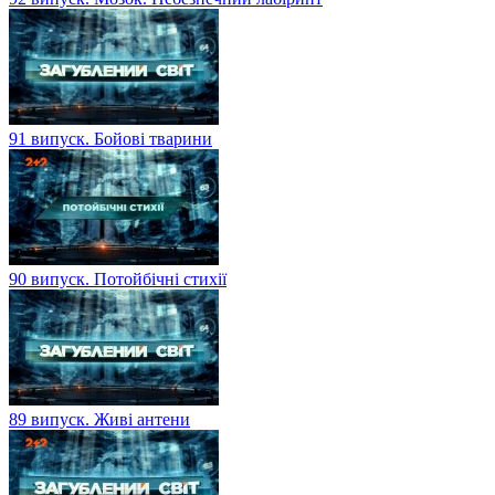
91 випуск. Бойові тварини
90 випуск. Потойбічні стихії
89 випуск. Живі антени