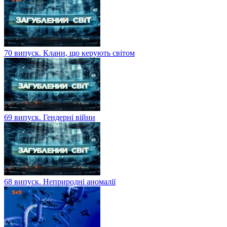
70 випуск. Клани, що керують світом
69 випуск. Гендерні війни
68 випуск. Неприродні аномалії