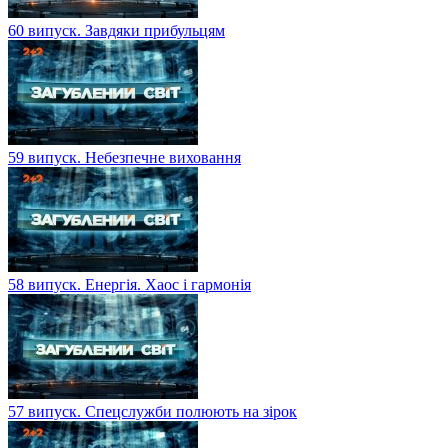
60 випуск. Завдяки прибульцям
59 випуск. Небезпечне виховання
58 випуск. Енергія. Хаос і гармонія
57 випуск. Спецслужби полюють на зірок