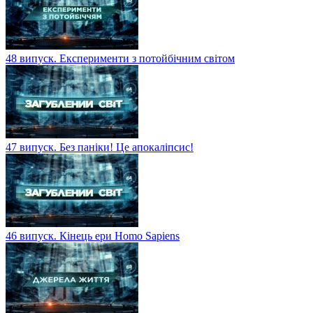
48 випуск. Експерименти з потойбічним світом
47 випуск. Без паніки! Це апокаліпсис!
46 випуск. Кінець ери Homo Sapiens