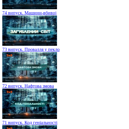
74 випуск. Машини-вбивці
73 випуск. Провалля у пекло
72 випуск. Нафтова змова
71 випуск. Код геніальності