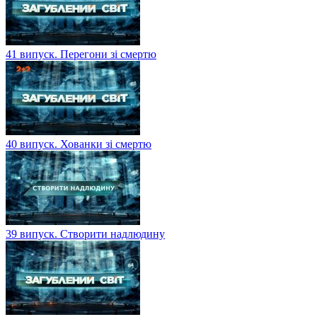
41 випуск. Перегони зі смертю
40 випуск. Хованки зі смертю
39 випуск. Створити надлюдину