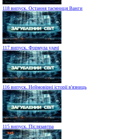
118 випуск. Остання таємниця Ванги
117 випуск. Формула удачі
116 випуск. Неймовірні історії в'язниць
115 випуск. Післязавтра