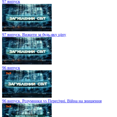
97 випуск
97 випуск. Вижити за будь-яку ціну
96 випуск
96 випуск. Розумники vs Пересічні. Війна на знищення