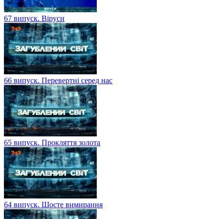
67 випуск. Віруси
66 випуск. Перевертні серед нас
65 випуск. Прокляття золота
64 випуск. Шосте вимирання