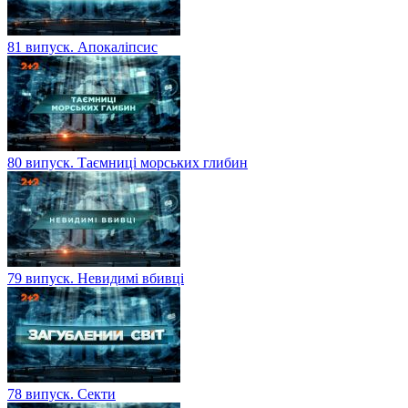
81 випуск. Апокаліпсис
80 випуск. Таємниці морських глибин
79 випуск. Невидимі вбивці
78 випуск. Секти