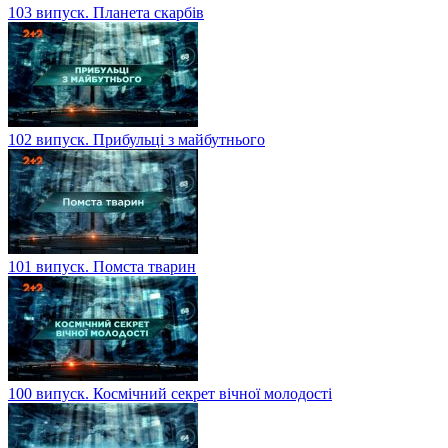
103 випуск. Планета скарбів
102 випуск. Прибульці з майбутнього
101 випуск. Помста тварин
100 випуск. Космічний секрет вічної молодості