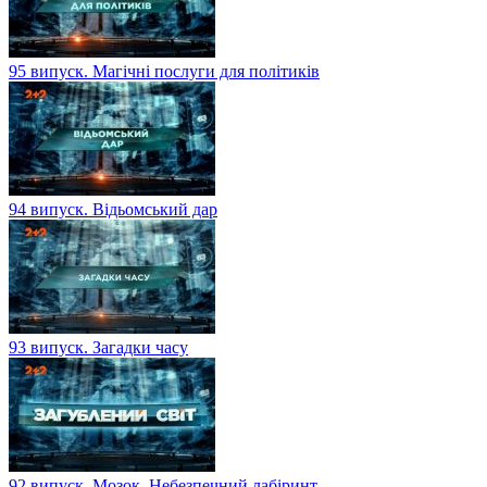
95 випуск. Магічні послуги для політиків
94 випуск. Відьомський дар
93 випуск. Загадки часу
92 випуск. Мозок. Небезпечний лабіринт