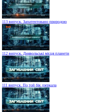
113 випуск. Запатентовано природою
112 випуск. Диявольські місця планети
111 випуск. По той бік дзеркала