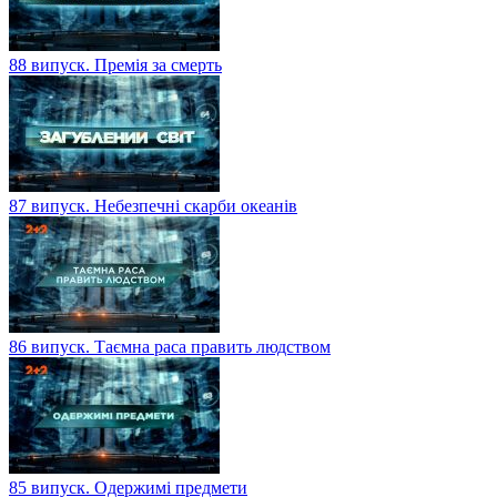
88 випуск. Премія за смерть
87 випуск. Небезпечні скарби океанів
86 випуск. Таємна раса править людством
85 випуск. Одержимі предмети