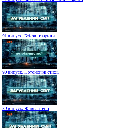
91 випуск. Бойові тварини
90 випуск. Потойбічні стихії
89 випуск. Живі антени