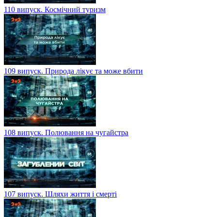
110 випуск. Космічний туризм
109 випуск. Природа лікує та може вбити
108 випуск. Полювання на чугайстра
107 випуск. Шляхи життя і смерті