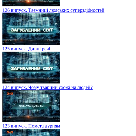
126 випуск. Таємниці людських суперздібностей
125 випуск. Дивні речі
124 випуск. Чому тварини схожі на людей?
123 випуск. Помста дурням