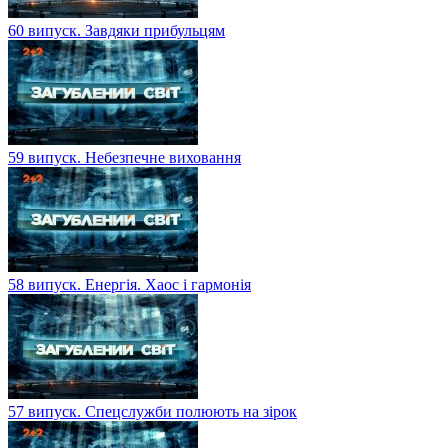
60 випуск. Завдяки прибульцям
59 випуск. Небезпечне виховання
58 випуск. Енергія. Хаос і гармонія
57 випуск. Спецслужби полюють на зірок