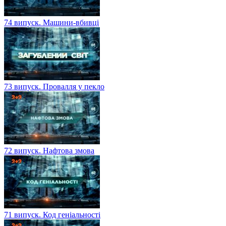
74 випуск. Машини-вбивці
73 випуск. Провалля у пекло
72 випуск. Нафтова змова
71 випуск. Код геніальності