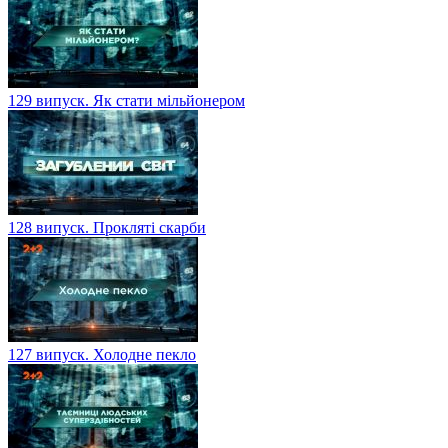
129 випуск. Як стати мільйонером
128 випуск. Прокляті скарби
127 випуск. Холодне пекло