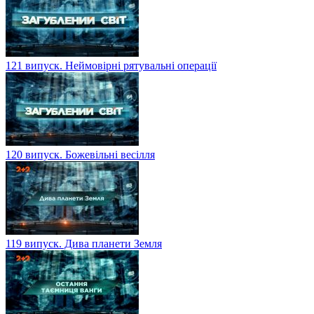
121 випуск. Неймовірні рятувальні операції
120 випуск. Божевільні весілля
119 випуск. Дива планети Земля