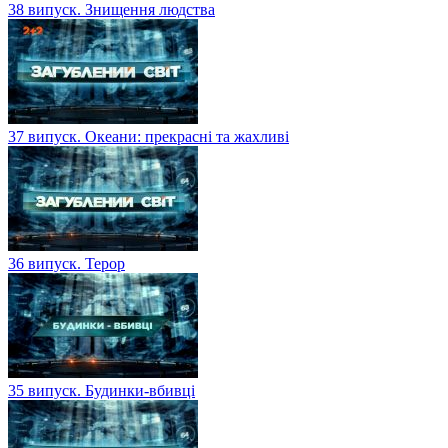
38 випуск. Знищення людства
37 випуск. Океани: прекрасні та жахливі
36 випуск. Терор
35 випуск. Будинки-вбивці