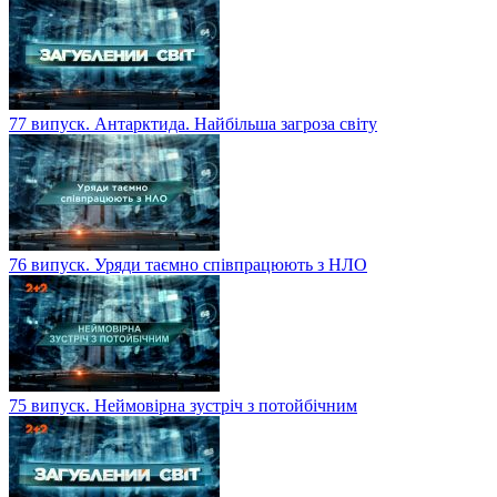
77 випуск. Антарктида. Найбільша загроза світу
76 випуск. Уряди таємно співпрацюють з НЛО
75 випуск. Неймовірна зустріч з потойбічним