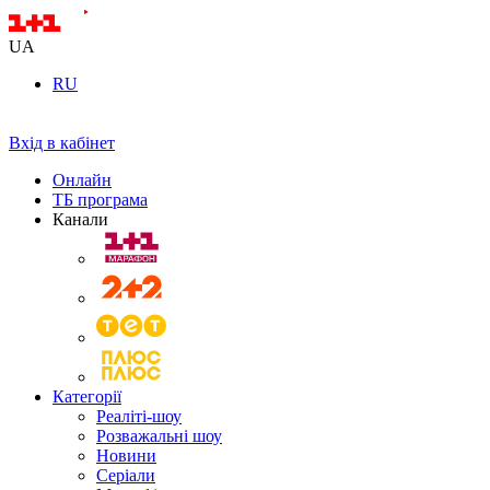
UA
RU
Вхід в кабінет
Онлайн
ТБ програма
Канали
Категорії
Реаліті-шоу
Розважальні шоу
Новини
Серіали