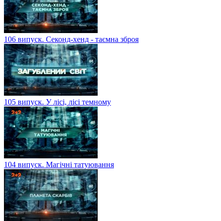
106 випуск. Секонд-хенд - таємна зброя
105 випуск. У лісі, лісі темному
104 випуск. Магічні татуювання