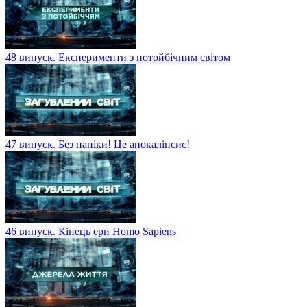
48 випуск. Експерименти з потойбічним світом
47 випуск. Без паніки! Це апокаліпсис!
46 випуск. Кінець ери Homo Sapiens