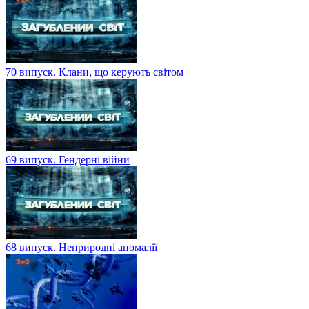
70 випуск. Клани, що керують світом
69 випуск. Гендерні війни
68 випуск. Неприродні аномалії