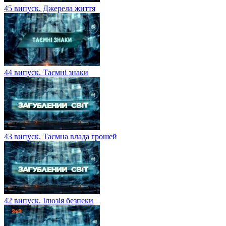
45 випуск. Джерела життя
44 випуск. Таємні знаки
43 випуск. Таємна влада грошей
42 випуск. Ілюзія безпеки