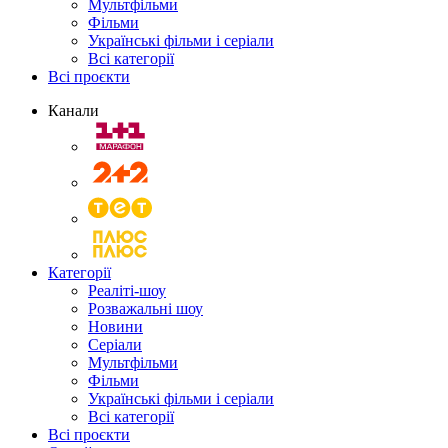
Мультфільми
Фільми
Українські фільми і серіали
Всі категорії
Всі проєкти
Канали
Категорії
Реаліті-шоу
Розважальні шоу
Новини
Серіали
Мультфільми
Фільми
Українські фільми і серіали
Всі категорії
Всі проєкти