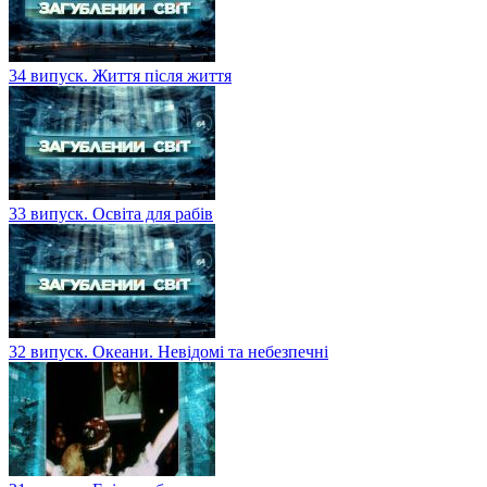
34 випуск. Життя після життя
33 випуск. Освіта для рабів
32 випуск. Океани. Невідомі та небезпечні