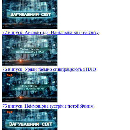
77 випуск. Антарктида. Найбільша загроза світу
76 випуск. Уряди таємно співпрацюють з НЛО
75 випуск. Неймовірна зустріч з потойбічним