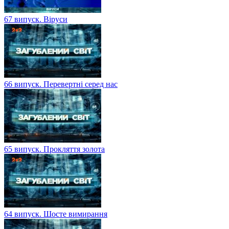
67 випуск. Віруси
66 випуск. Перевертні серед нас
65 випуск. Прокляття золота
64 випуск. Шосте вимирання