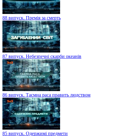
88 випуск. Премія за смерть
87 випуск. Небезпечні скарби океанів
86 випуск. Таємна раса править людством
85 випуск. Одержимі предмети