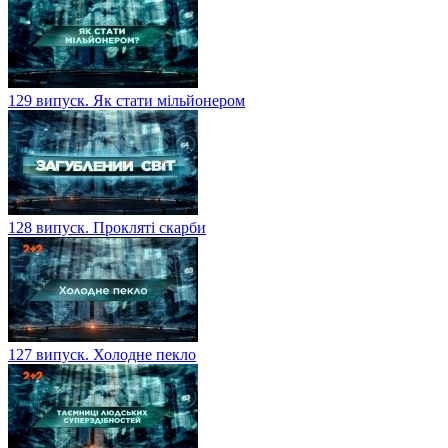
129 випуск. Як стати мільйонером
128 випуск. Прокляті скарби
127 випуск. Холодне пекло