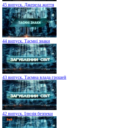
45 випуск. Джерела життя
44 випуск. Таємні знаки
43 випуск. Таємна влада грошей
42 випуск. Ілюзія безпеки