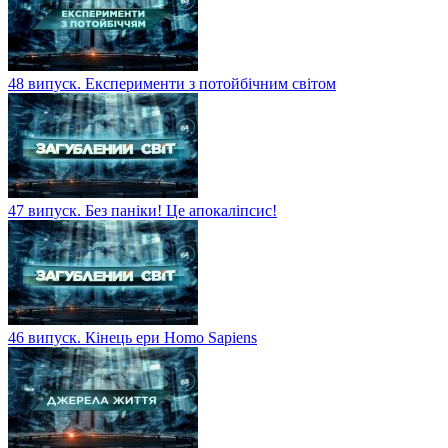
48 випуск. Експерименти з потойбічним світом
47 випуск. Без паніки! Це апокаліпсис!
46 випуск. Кінець ери Homo Sapiens