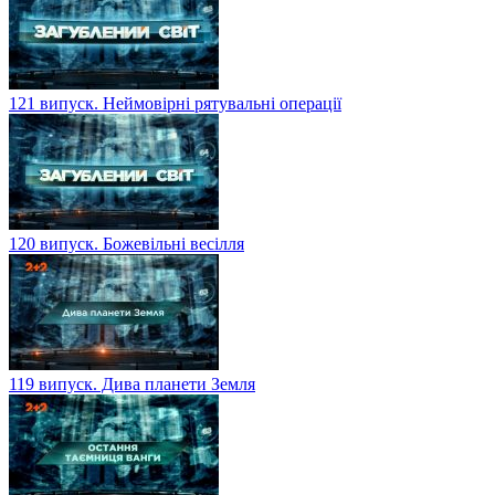
121 випуск. Неймовірні рятувальні операції
120 випуск. Божевільні весілля
119 випуск. Дива планети Земля