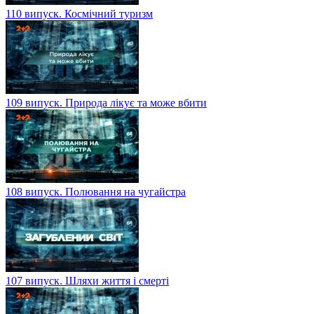
110 випуск. Космічний туризм
109 випуск. Природа лікує та може вбити
108 випуск. Полювання на чугайстра
107 випуск. Шляхи життя і смерті