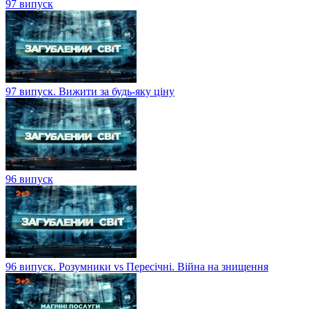
97 випуск
97 випуск. Вижити за будь-яку ціну
96 випуск
96 випуск. Розумники vs Пересічні. Війна на знищення