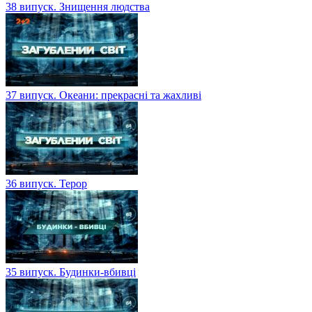
38 випуск. Знищення людства
37 випуск. Океани: прекрасні та жахливі
36 випуск. Терор
35 випуск. Будинки-вбивці