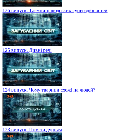
126 випуск. Таємниці людських суперздібностей
125 випуск. Дивні речі
124 випуск. Чому тварини схожі на людей?
123 випуск. Помста дурням