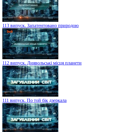
113 випуск. Запатентовано природою
112 випуск. Диявольські місця планети
111 випуск. По той бік дзеркала