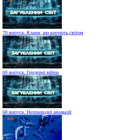
70 випуск. Клани, що керують світом
69 випуск. Гендерні війни
68 випуск. Неприродні аномалії