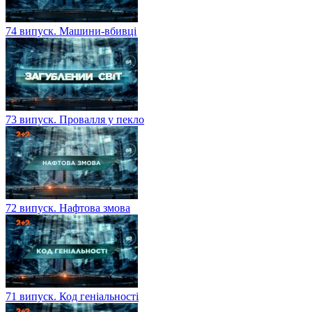
74 випуск. Машини-вбивці
73 випуск. Провалля у пекло
72 випуск. Нафтова змова
71 випуск. Код геніальності