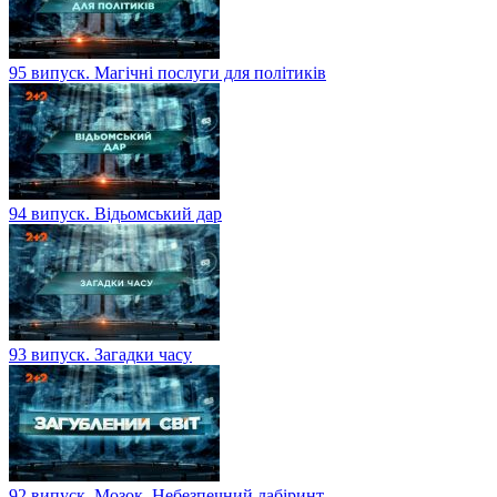
95 випуск. Магічні послуги для політиків
94 випуск. Відьомський дар
93 випуск. Загадки часу
92 випуск. Мозок. Небезпечний лабіринт