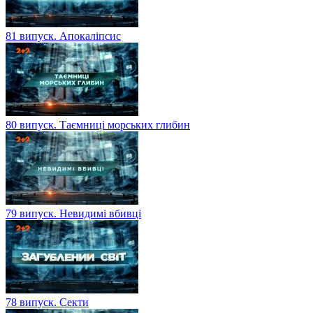
81 випуск. Апокаліпсис
80 випуск. Таємниці морських глибин
79 випуск. Невидимі вбивці
78 випуск. Секти