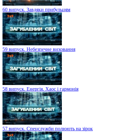
60 випуск. Завдяки прибульцям
59 випуск. Небезпечне виховання
58 випуск. Енергія. Хаос і гармонія
57 випуск. Спецслужби полюють на зірок