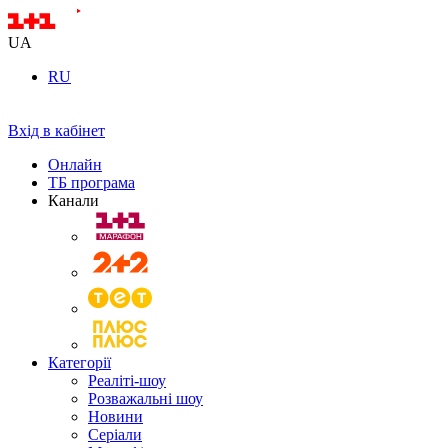
UA
RU
Вхід в кабінет
Онлайн
ТБ програма
Канали
Категорії
Реаліті-шоу
Розважальні шоу
Новини
Серіали