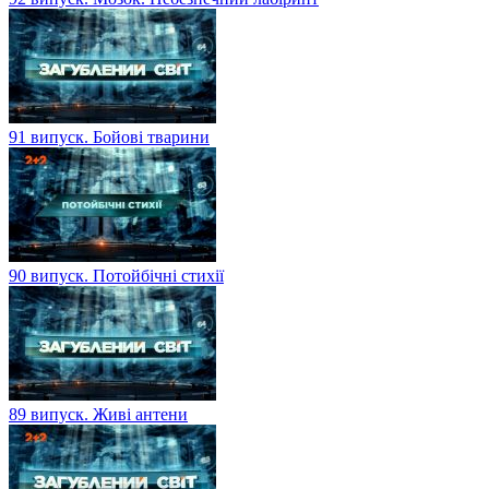
91 випуск. Бойові тварини
90 випуск. Потойбічні стихії
89 випуск. Живі антени