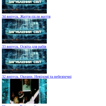
34 випуск. Життя після життя
33 випуск. Освіта для рабів
32 випуск. Океани. Невідомі та небезпечні