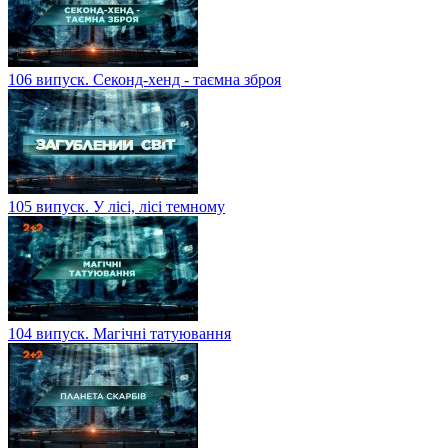
106 випуск. Секонд-хенд - таємна зброя
105 випуск. У лісі, лісі темному
104 випуск. Магічні татуювання