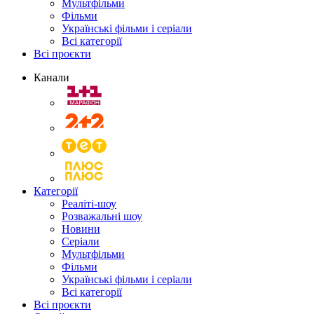
Мультфільми
Фільми
Українські фільми і серіали
Всі категорії
Всі проєкти
Канали
Категорії
Реаліті-шоу
Розважальні шоу
Новини
Серіали
Мультфільми
Фільми
Українські фільми і серіали
Всі категорії
Всі проєкти