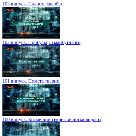
103 випуск. Планета скарбів
102 випуск. Прибульці з майбутнього
101 випуск. Помста тварин
100 випуск. Космічний секрет вічної молодості