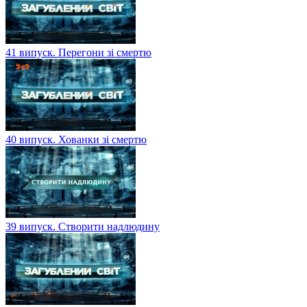
41 випуск. Перегони зі смертю
40 випуск. Хованки зі смертю
39 випуск. Створити надлюдину