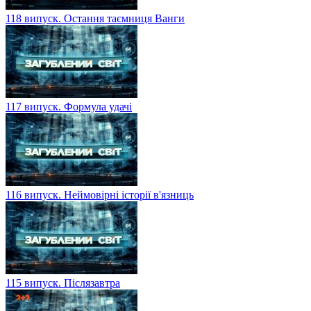
118 випуск. Остання таємниця Ванги
117 випуск. Формула удачі
116 випуск. Неймовірні історії в'язниць
115 випуск. Післязавтра