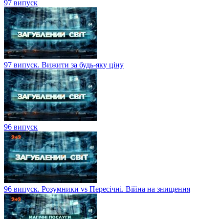
97 випуск
97 випуск. Вижити за будь-яку ціну
96 випуск
96 випуск. Розумники vs Пересічні. Війна на знищення