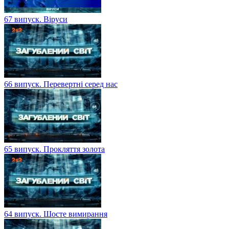
67 випуск. Віруси
66 випуск. Перевертні серед нас
65 випуск. Прокляття золота
64 випуск. Шосте вимирання