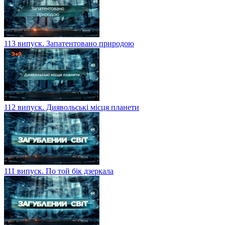
113 випуск. Запатентовано природою
112 випуск. Диявольські місця планети
111 випуск. По той бік дзеркала