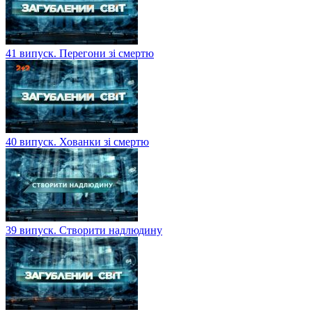
41 випуск. Перегони зі смертю
40 випуск. Хованки зі смертю
39 випуск. Створити надлюдину