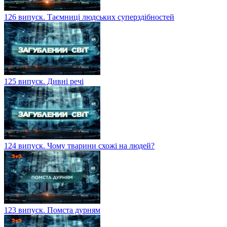
126 випуск. Таємниці людських суперздібностей
125 випуск. Дивні речі
124 випуск. Чому тварини схожі на людей?
123 випуск. Помста дурням