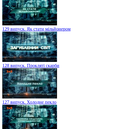
129 випуск. Як стати мільйонером
128 випуск. Прокляті скарби
127 випуск. Холодне пекло