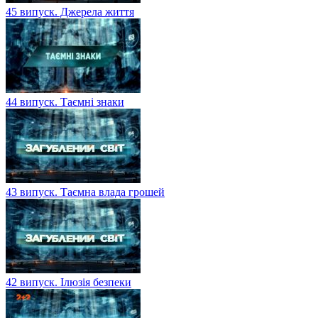
45 випуск. Джерела життя
44 випуск. Таємні знаки
43 випуск. Таємна влада грошей
42 випуск. Ілюзія безпеки