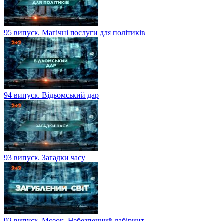
95 випуск. Магічні послуги для політиків
94 випуск. Відьомський дар
93 випуск. Загадки часу
92 випуск. Мозок. Небезпечний лабіринт