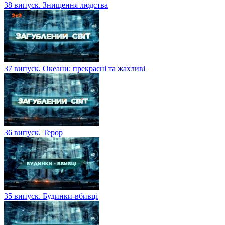
38 випуск. Знищення людства
37 випуск. Океани: прекрасні та жахливі
36 випуск. Терор
35 випуск. Будинки-вбивці