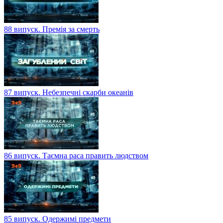
88 випуск. Премія за смерть
87 випуск. Небезпечні скарби океанів
86 випуск. Таємна раса править людством
85 випуск. Одержимі предмети