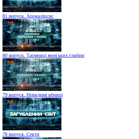
81 випуск. Апокаліпсис
80 випуск. Таємниці морських глибин
79 випуск. Невидимі вбивці
78 випуск. Секти