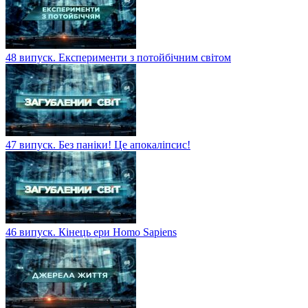
48 випуск. Експерименти з потойбічним світом
47 випуск. Без паніки! Це апокаліпсис!
46 випуск. Кінець ери Homo Sapiens