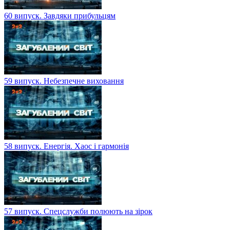
60 випуск. Завдяки прибульцям
59 випуск. Небезпечне виховання
58 випуск. Енергія. Хаос і гармонія
57 випуск. Спецслужби полюють на зірок