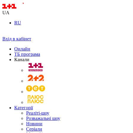
UA
RU
Вхід в кабінет
Онлайн
ТБ програма
Канали
Категорії
Реаліті-шоу
Розважальні шоу
Новини
Серіали