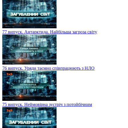
77 випуск. Антарктида. Найбільша загроза світу
76 випуск. Уряди таємно співпрацюють з НЛО
75 випуск. Неймовірна зустріч з потойбічним