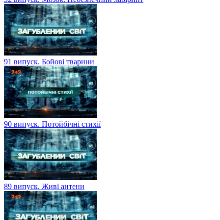
91 випуск. Бойові тварини
90 випуск. Потойбічні стихії
89 випуск. Живі антени