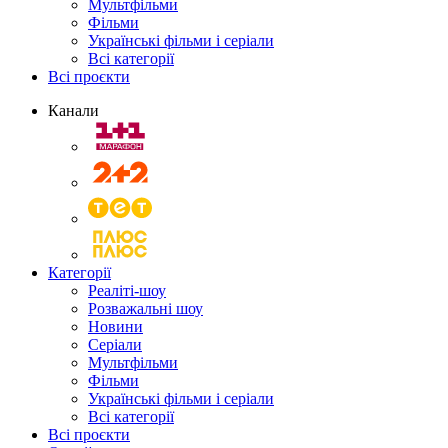
Мультфільми
Фільми
Українські фільми і серіали
Всі категорії
Всі проєкти
Канали
Категорії
Реаліті-шоу
Розважальні шоу
Новини
Серіали
Мультфільми
Фільми
Українські фільми і серіали
Всі категорії
Всі проєкти