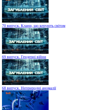
70 випуск. Клани, що керують світом
69 випуск. Гендерні війни
68 випуск. Неприродні аномалії