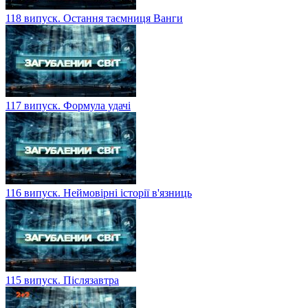
118 випуск. Остання таємниця Ванги
117 випуск. Формула удачі
116 випуск. Неймовірні історії в'язниць
115 випуск. Післязавтра