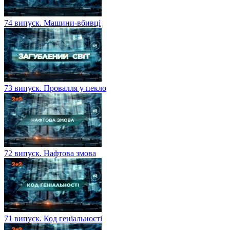
74 випуск. Машини-вбивці
73 випуск. Провалля у пекло
72 випуск. Нафтова змова
71 випуск. Код геніальності