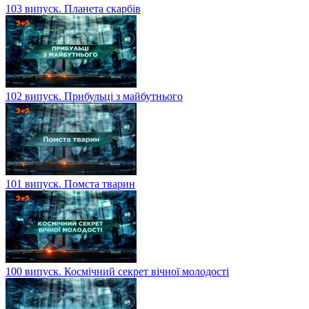
103 випуск. Планета скарбів
102 випуск. Прибульці з майбутнього
101 випуск. Помста тварин
100 випуск. Космічний секрет вічної молодості