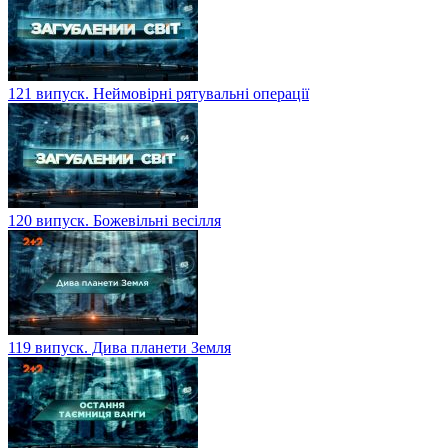
121 випуск. Неймовірні рятувальні операції
120 випуск. Божевільні весілля
119 випуск. Дива планети Земля