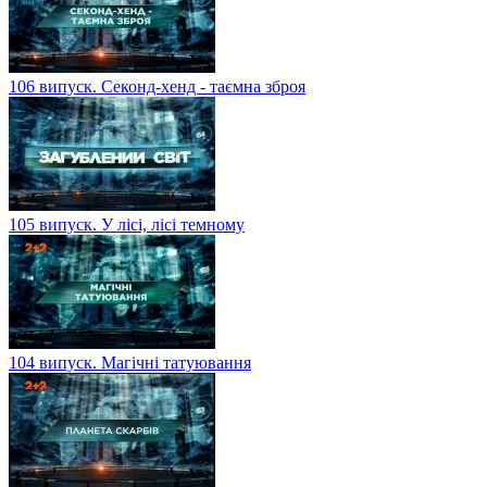
106 випуск. Секонд-хенд - таємна зброя
105 випуск. У лісі, лісі темному
104 випуск. Магічні татуювання