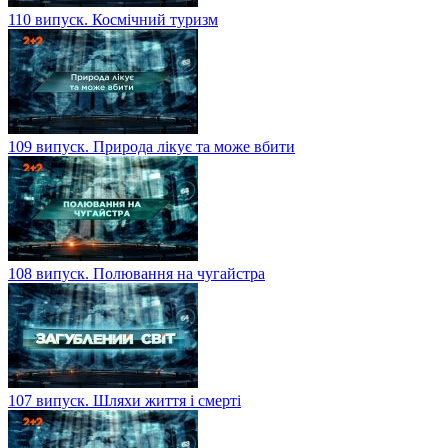
110 випуск. Космічний туризм
109 випуск. Природа лікує та може вбити
108 випуск. Полювання на чугайстра
107 випуск. Шляхи життя і смерті