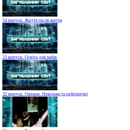
34 випуск. Життя після життя
33 випуск. Освіта для рабів
32 випуск. Океани. Невідомі та небезпечні