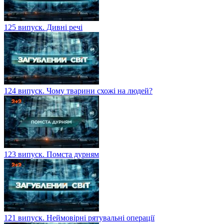
125 випуск. Дивні речі
124 випуск. Чому тварини схожі на людей?
123 випуск. Помста дурням
121 випуск. Неймовірні рятувальні операції