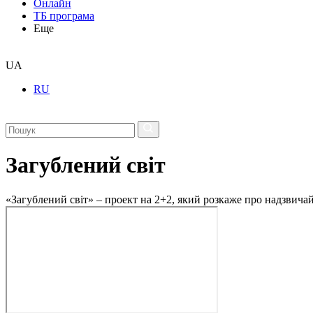
Онлайн
ТБ програма
Еще
UA
RU
Загублений світ
«Загублений світ» – проект на 2+2, який розкаже про надзвичайн