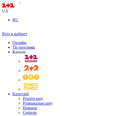
UA
RU
Вхід в кабінет
Онлайн
ТБ програма
Канали
Категорії
Реаліті-шоу
Розважальні шоу
Новини
Серіали