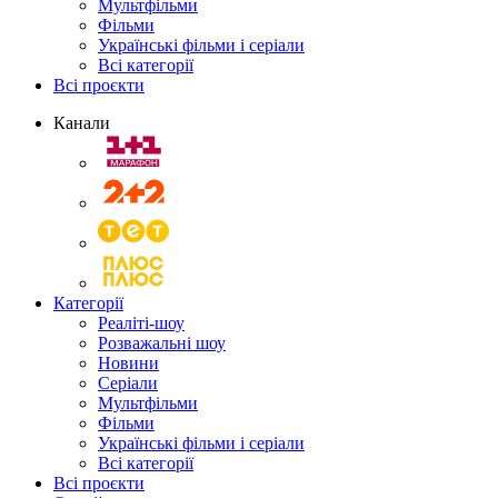
Мультфільми
Фільми
Українські фільми і серіали
Всі категорії
Всі проєкти
Канали
Категорії
Реаліті-шоу
Розважальні шоу
Новини
Серіали
Мультфільми
Фільми
Українські фільми і серіали
Всі категорії
Всі проєкти