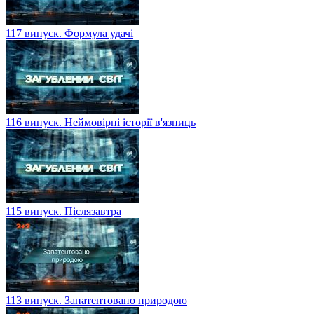
117 випуск. Формула удачі
116 випуск. Неймовірні історії в'язниць
115 випуск. Післязавтра
113 випуск. Запатентовано природою