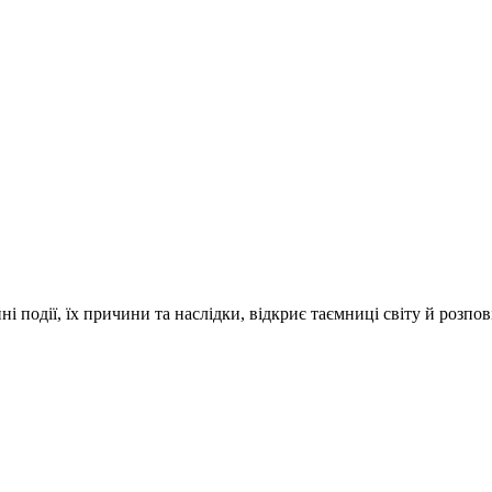
і події, їх причини та наслідки, відкриє таємниці світу й розпо