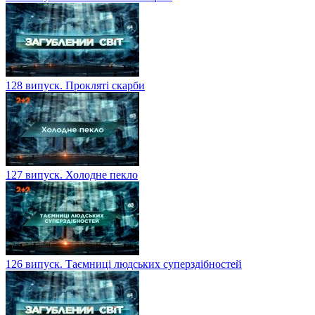
128 випуск. Прокляті скарби
127 випуск. Холодне пекло
126 випуск. Таємниці людських суперздібностей