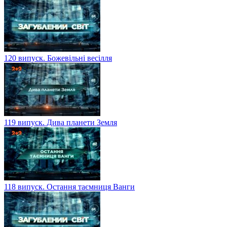
120 випуск. Божевільні весілля
119 випуск. Дива планети Земля
118 випуск. Остання таємниця Ванги