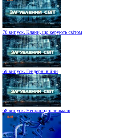
70 випуск. Клани, що керують світом
69 випуск. Гендерні війни
68 випуск. Неприродні аномалії