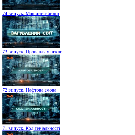
74 випуск. Машини-вбивці
73 випуск. Провалля у пекло
72 випуск. Нафтова змова
71 випуск. Код геніальності