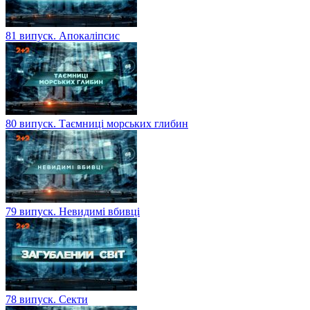
81 випуск. Апокаліпсис
80 випуск. Таємниці морських глибин
79 випуск. Невидимі вбивці
78 випуск. Секти