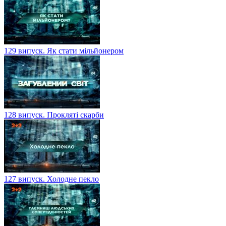
129 випуск. Як стати мільйонером
128 випуск. Прокляті скарби
127 випуск. Холодне пекло