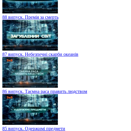
88 випуск. Премія за смерть
87 випуск. Небезпечні скарби океанів
86 випуск. Таємна раса править людством
85 випуск. Одержимі предмети