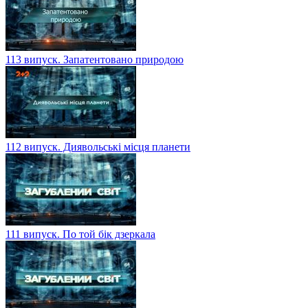
113 випуск. Запатентовано природою
112 випуск. Диявольські місця планети
111 випуск. По той бік дзеркала