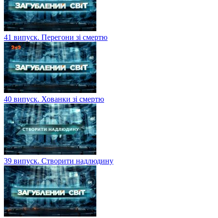
41 випуск. Перегони зі смертю
40 випуск. Хованки зі смертю
39 випуск. Створити надлюдину