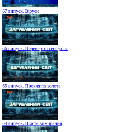
67 випуск. Віруси
66 випуск. Перевертні серед нас
65 випуск. Прокляття золота
64 випуск. Шосте вимирання