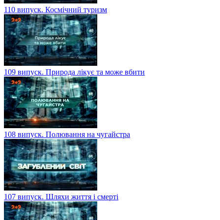
110 випуск. Космічний туризм
109 випуск. Природа лікує та може вбити
108 випуск. Полювання на чугайстра
107 випуск. Шляхи життя і смерті