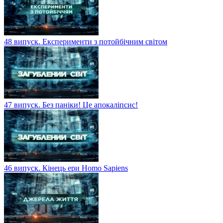
48 випуск. Експерименти з потойбічним світом
47 випуск. Без паніки! Це апокаліпсис!
46 випуск. Кінець ери Homo Sapiens