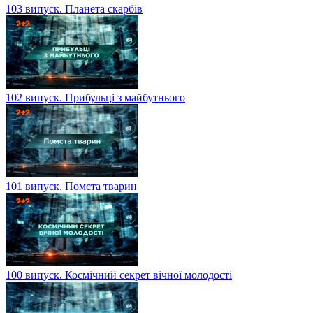
103 випуск. Планета скарбів
102 випуск. Прибульці з майбутнього
101 випуск. Помста тварин
100 випуск. Космічний секрет вічної молодості