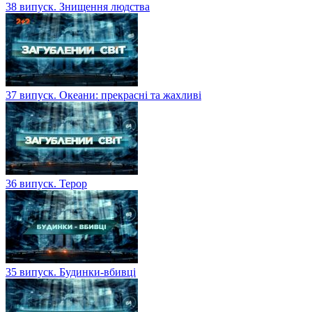
38 випуск. Знищення людства
37 випуск. Океани: прекрасні та жахливі
36 випуск. Терор
35 випуск. Будинки-вбивці