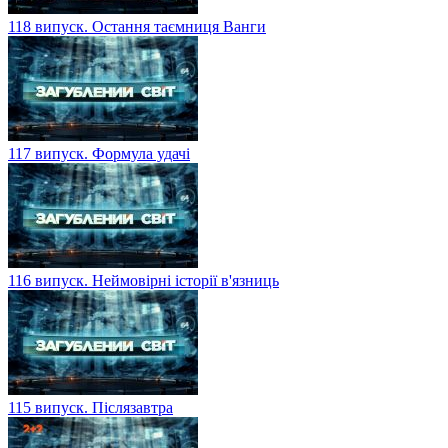
118 випуск. Остання таємниця Ванги
117 випуск. Формула удачі
116 випуск. Неймовірні історії в'язниць
115 випуск. Післязавтра