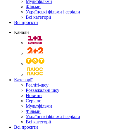
Мультфільми
Фільми
Українські фільми і серіали
Всі категорії
Всі проєкти
Канали
Категорії
Реаліті-шоу
Розважальні шоу
Новини
Серіали
Мультфільми
Фільми
Українські фільми і серіали
Всі категорії
Всі проєкти