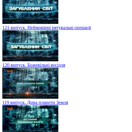
121 випуск. Неймовірні рятувальні операції
120 випуск. Божевільні весілля
119 випуск. Дива планети Земля