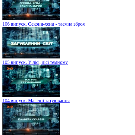
106 випуск. Секонд-хенд - таємна зброя
105 випуск. У лісі, лісі темному
104 випуск. Магічні татуювання