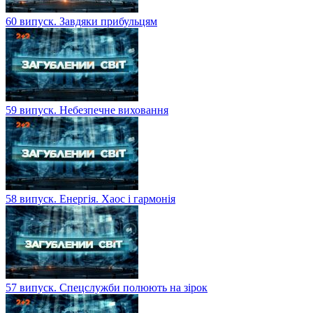
60 випуск. Завдяки прибульцям
59 випуск. Небезпечне виховання
58 випуск. Енергія. Хаос і гармонія
57 випуск. Спецслужби полюють на зірок