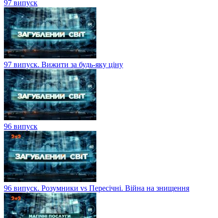
97 випуск
97 випуск. Вижити за будь-яку ціну
96 випуск
96 випуск. Розумники vs Пересічні. Війна на знищення