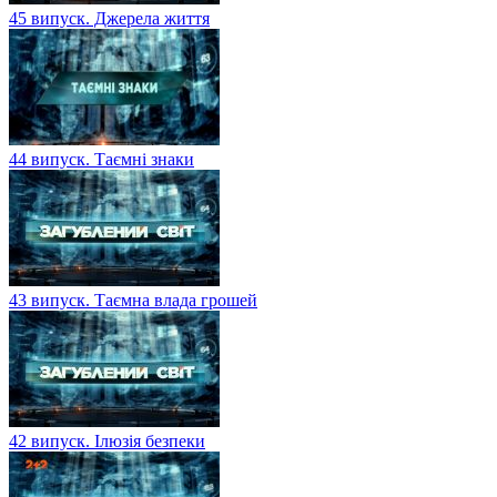
45 випуск. Джерела життя
44 випуск. Таємні знаки
43 випуск. Таємна влада грошей
42 випуск. Ілюзія безпеки