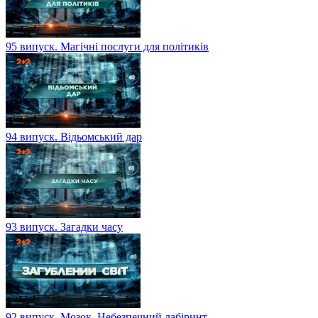
95 випуск. Магічні послуги для політиків
94 випуск. Відьомський дар
93 випуск. Загадки часу
92 випуск. Мозок. Небезпечний лабіринт