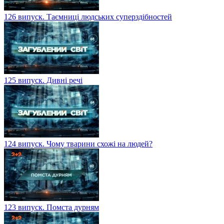
126 випуск. Таємниці людських суперздібностей
125 випуск. Дивні речі
124 випуск. Чому тварини схожі на людей?
123 випуск. Помста дурням