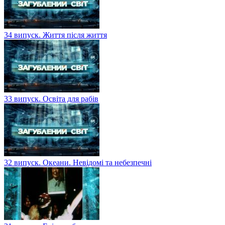
34 випуск. Життя після життя
33 випуск. Освіта для рабів
32 випуск. Океани. Невідомі та небезпечні