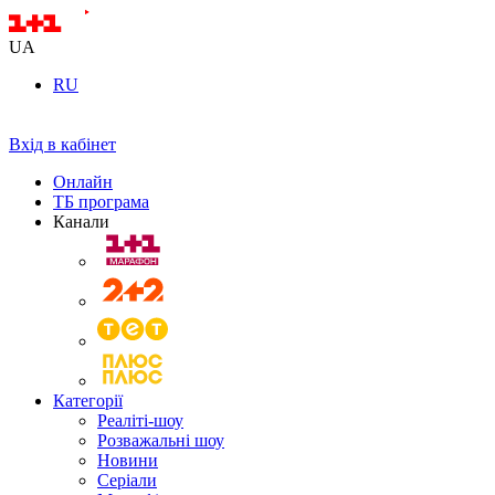
UA
RU
Вхід в кабінет
Онлайн
ТБ програма
Канали
Категорії
Реаліті-шоу
Розважальні шоу
Новини
Серіали