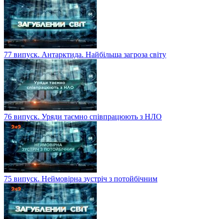
77 випуск. Антарктида. Найбільша загроза світу
76 випуск. Уряди таємно співпрацюють з НЛО
75 випуск. Неймовірна зустріч з потойбічним