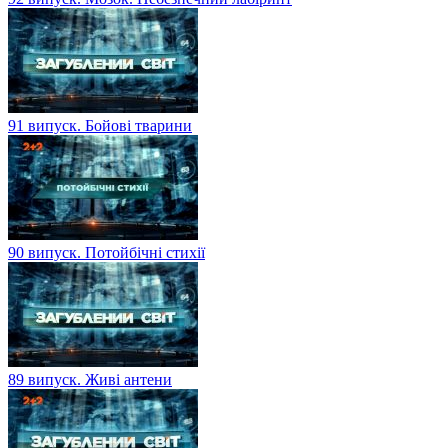
91 випуск. Бойові тварини
90 випуск. Потойбічні стихії
89 випуск. Живі антени