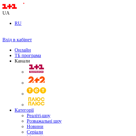
UA
RU
Вхід в кабінет
Онлайн
ТБ програма
Канали
Категорії
Реаліті-шоу
Розважальні шоу
Новини
Серіали