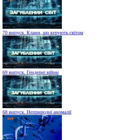
70 випуск. Клани, що керують світом
69 випуск. Гендерні війни
68 випуск. Неприродні аномалії