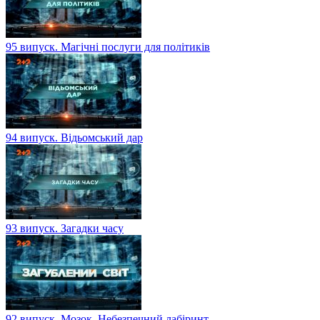
95 випуск. Магічні послуги для політиків
94 випуск. Відьомський дар
93 випуск. Загадки часу
92 випуск. Мозок. Небезпечний лабіринт