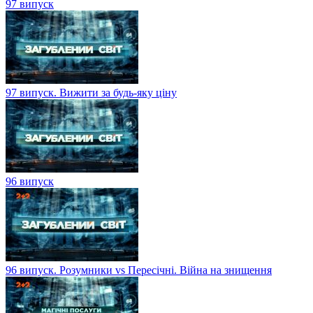
97 випуск
97 випуск. Вижити за будь-яку ціну
96 випуск
96 випуск. Розумники vs Пересічні. Війна на знищення