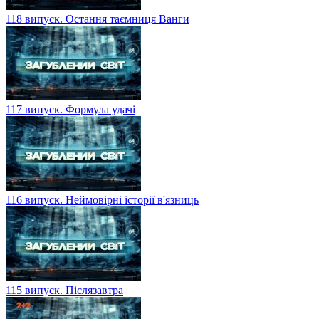
118 випуск. Остання таємниця Ванги
117 випуск. Формула удачі
116 випуск. Неймовірні історії в'язниць
115 випуск. Післязавтра