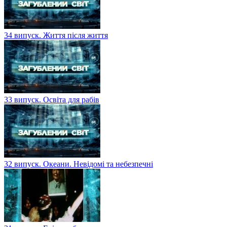
34 випуск. Життя після життя
33 випуск. Освіта для рабів
32 випуск. Океани. Невідомі та небезпечні