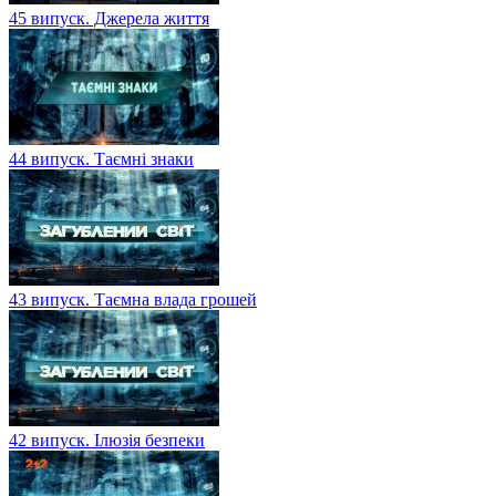
45 випуск. Джерела життя
44 випуск. Таємні знаки
43 випуск. Таємна влада грошей
42 випуск. Ілюзія безпеки