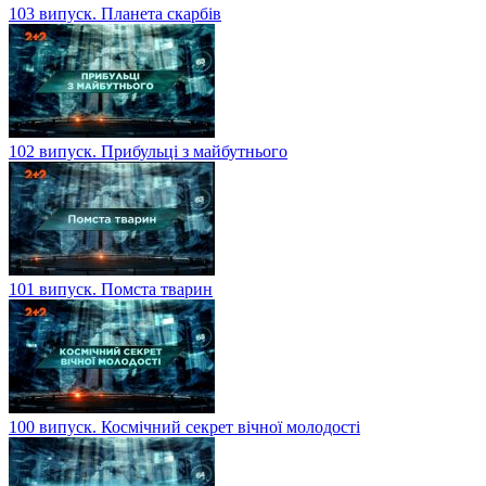
103 випуск. Планета скарбів
102 випуск. Прибульці з майбутнього
101 випуск. Помста тварин
100 випуск. Космічний секрет вічної молодості