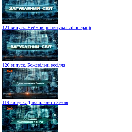
121 випуск. Неймовірні рятувальні операції
120 випуск. Божевільні весілля
119 випуск. Дива планети Земля