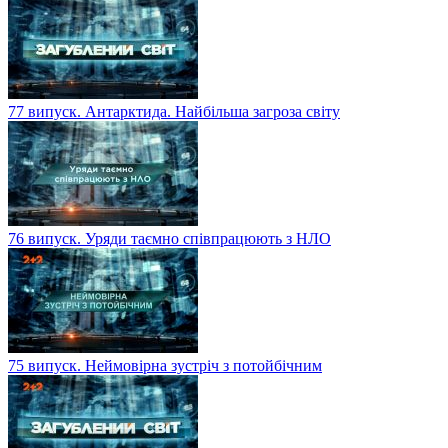
77 випуск. Антарктида. Найбільша загроза світу
76 випуск. Уряди таємно співпрацюють з НЛО
75 випуск. Неймовірна зустріч з потойбічним