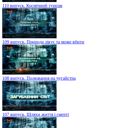
110 випуск. Космічний туризм
109 випуск. Природа лікує та може вбити
108 випуск. Полювання на чугайстра
107 випуск. Шляхи життя і смерті