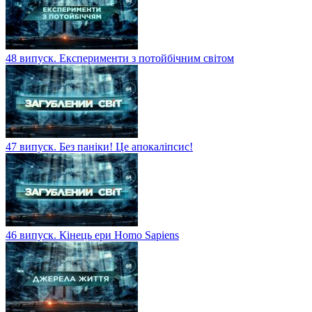
48 випуск. Експерименти з потойбічним світом
47 випуск. Без паніки! Це апокаліпсис!
46 випуск. Кінець ери Homo Sapiens