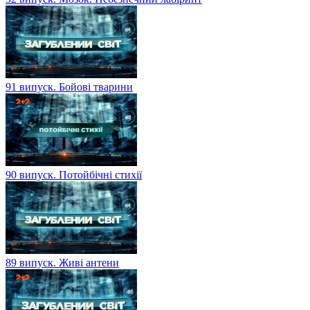
91 випуск. Бойові тварини
90 випуск. Потойбічні стихії
89 випуск. Живі антени