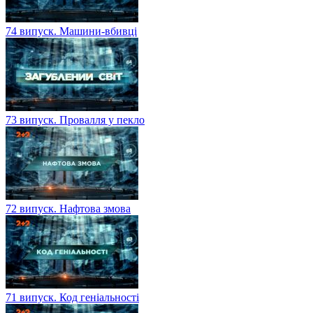
74 випуск. Машини-вбивці
73 випуск. Провалля у пекло
72 випуск. Нафтова змова
71 випуск. Код геніальності