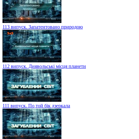
113 випуск. Запатентовано природою
112 випуск. Диявольські місця планети
111 випуск. По той бік дзеркала