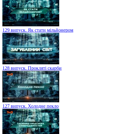
129 випуск. Як стати мільйонером
128 випуск. Прокляті скарби
127 випуск. Холодне пекло