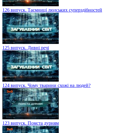
126 випуск. Таємниці людських суперздібностей
125 випуск. Дивні речі
124 випуск. Чому тварини схожі на людей?
123 випуск. Помста дурням