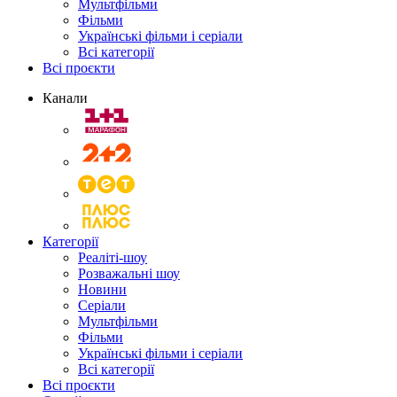
Мультфільми
Фільми
Українські фільми і серіали
Всі категорії
Всі проєкти
Канали
Категорії
Реаліті-шоу
Розважальні шоу
Новини
Серіали
Мультфільми
Фільми
Українські фільми і серіали
Всі категорії
Всі проєкти