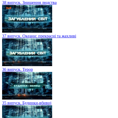
38 випуск. Знищення людства
37 випуск. Океани: прекрасні та жахливі
36 випуск. Терор
35 випуск. Будинки-вбивці