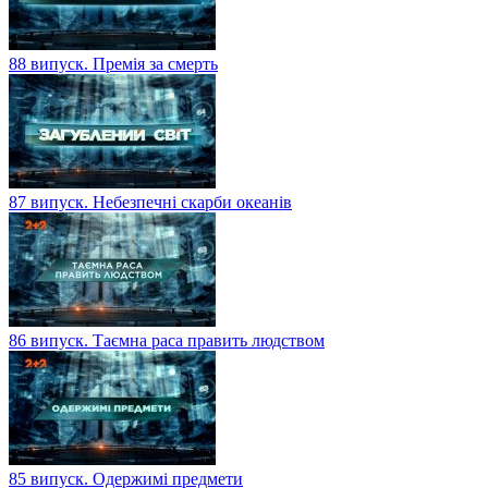
88 випуск. Премія за смерть
87 випуск. Небезпечні скарби океанів
86 випуск. Таємна раса править людством
85 випуск. Одержимі предмети