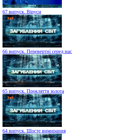
67 випуск. Віруси
66 випуск. Перевертні серед нас
65 випуск. Прокляття золота
64 випуск. Шосте вимирання