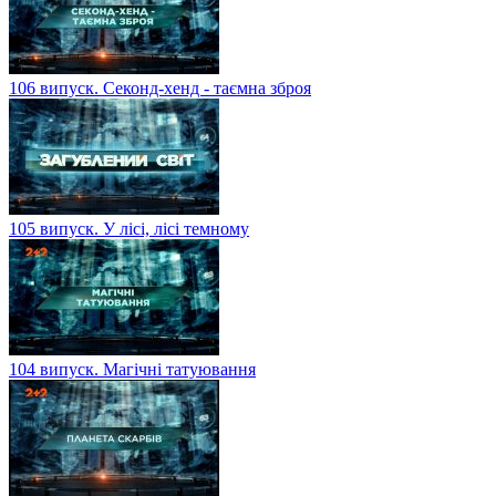
106 випуск. Секонд-хенд - таємна зброя
105 випуск. У лісі, лісі темному
104 випуск. Магічні татуювання