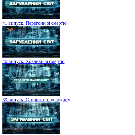
41 випуск. Перегони зі смертю
40 випуск. Хованки зі смертю
39 випуск. Створити надлюдину