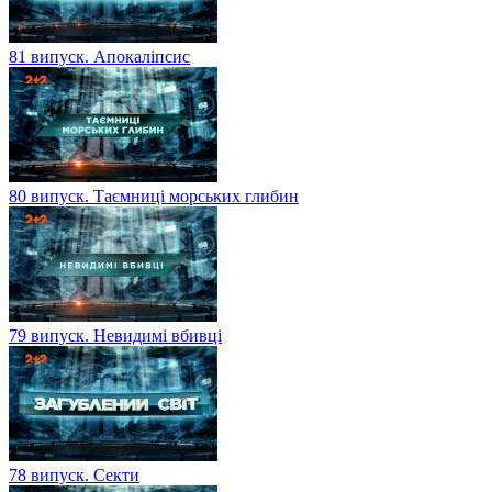
81 випуск. Апокаліпсис
80 випуск. Таємниці морських глибин
79 випуск. Невидимі вбивці
78 випуск. Секти