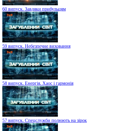
60 випуск. Завдяки прибульцям
59 випуск. Небезпечне виховання
58 випуск. Енергія. Хаос і гармонія
57 випуск. Спецслужби полюють на зірок