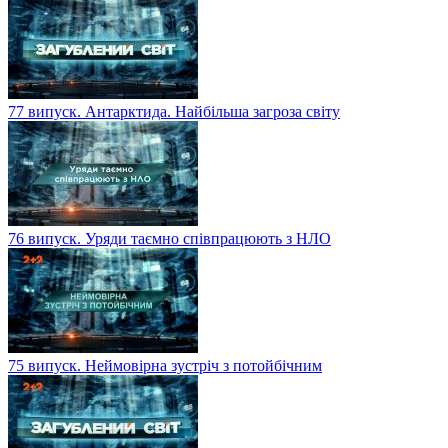
77 випуск. Антарктида. Найбільша загроза світу
76 випуск. Уряди таємно співпрацюють з НЛО
75 випуск. Неймовірна зустріч з потойбічним