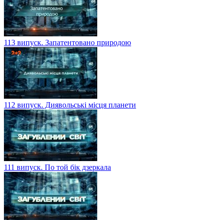
113 випуск. Запатентовано природою
112 випуск. Диявольські місця планети
111 випуск. По той бік дзеркала