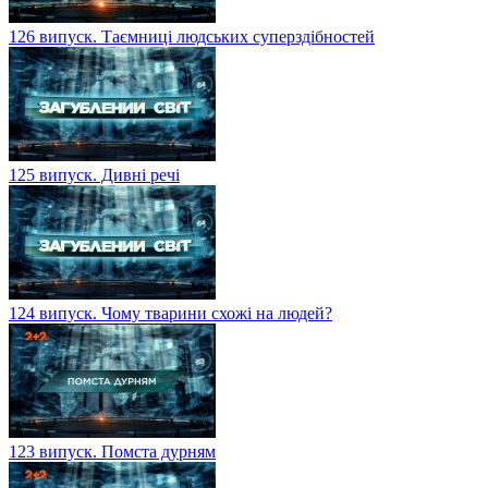
126 випуск. Таємниці людських суперздібностей
125 випуск. Дивні речі
124 випуск. Чому тварини схожі на людей?
123 випуск. Помста дурням