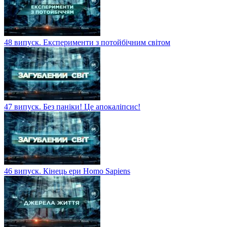
48 випуск. Експерименти з потойбічним світом
47 випуск. Без паніки! Це апокаліпсис!
46 випуск. Кінець ери Homo Sapiens