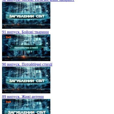
91 випуск. Бойові тварини
90 випуск. Потойбічні стихії
89 випуск. Живі антени