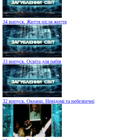
34 випуск. Життя після життя
33 випуск. Освіта для рабів
32 випуск. Океани. Невідомі та небезпечні