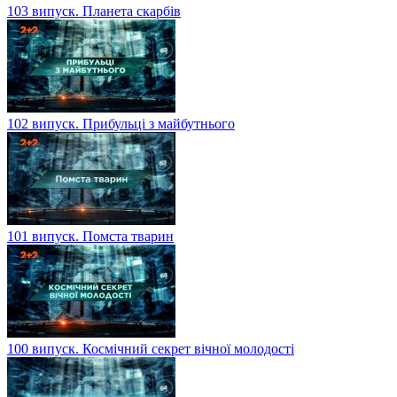
103 випуск. Планета скарбів
102 випуск. Прибульці з майбутнього
101 випуск. Помста тварин
100 випуск. Космічний секрет вічної молодості