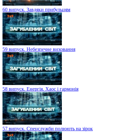
60 випуск. Завдяки прибульцям
59 випуск. Небезпечне виховання
58 випуск. Енергія. Хаос і гармонія
57 випуск. Спецслужби полюють на зірок