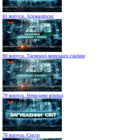
81 випуск. Апокаліпсис
80 випуск. Таємниці морських глибин
79 випуск. Невидимі вбивці
78 випуск. Секти