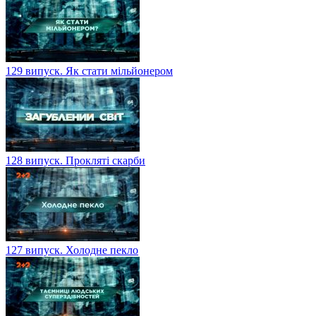
129 випуск. Як стати мільйонером
128 випуск. Прокляті скарби
127 випуск. Холодне пекло