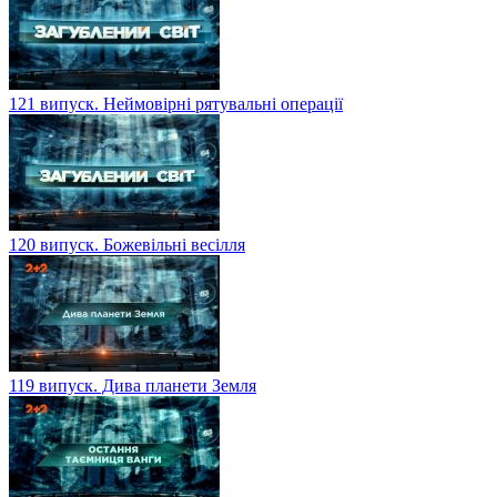
121 випуск. Неймовірні рятувальні операції
120 випуск. Божевільні весілля
119 випуск. Дива планети Земля