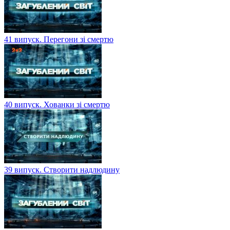
41 випуск. Перегони зі смертю
40 випуск. Хованки зі смертю
39 випуск. Створити надлюдину