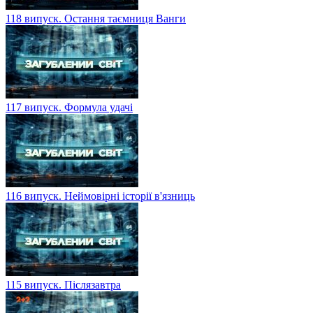
118 випуск. Остання таємниця Ванги
117 випуск. Формула удачі
116 випуск. Неймовірні історії в'язниць
115 випуск. Післязавтра