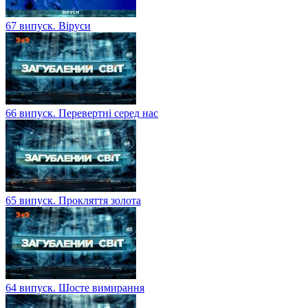
67 випуск. Віруси
66 випуск. Перевертні серед нас
65 випуск. Прокляття золота
64 випуск. Шосте вимирання