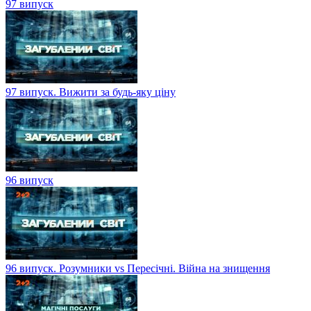
97 випуск
97 випуск. Вижити за будь-яку ціну
96 випуск
96 випуск. Розумники vs Пересічні. Війна на знищення