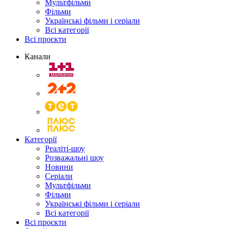
Мультфільми
Фільми
Українські фільми і серіали
Всі категорії
Всі проєкти
Канали
Категорії
Реаліті-шоу
Розважальні шоу
Новини
Серіали
Мультфільми
Фільми
Українські фільми і серіали
Всі категорії
Всі проєкти