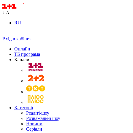
UA
RU
Вхід в кабінет
Онлайн
ТБ програма
Канали
Категорії
Реаліті-шоу
Розважальні шоу
Новини
Серіали