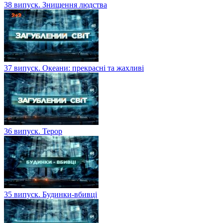
38 випуск. Знищення людства
37 випуск. Океани: прекрасні та жахливі
36 випуск. Терор
35 випуск. Будинки-вбивці