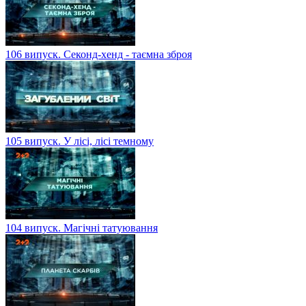
106 випуск. Секонд-хенд - таємна зброя
105 випуск. У лісі, лісі темному
104 випуск. Магічні татуювання