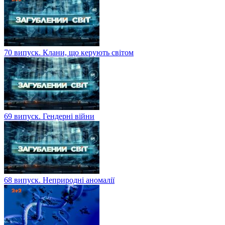
70 випуск. Клани, що керують світом
69 випуск. Гендерні війни
68 випуск. Неприродні аномалії