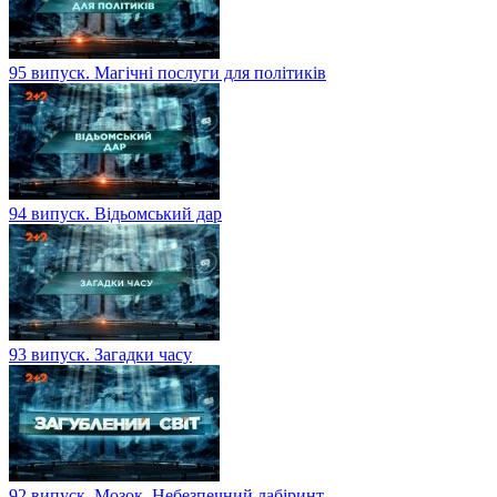
95 випуск. Магічні послуги для політиків
94 випуск. Відьомський дар
93 випуск. Загадки часу
92 випуск. Мозок. Небезпечний лабіринт