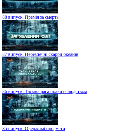
88 випуск. Премія за смерть
87 випуск. Небезпечні скарби океанів
86 випуск. Таємна раса править людством
85 випуск. Одержимі предмети