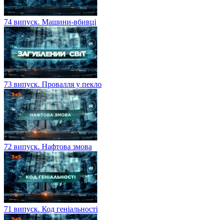
74 випуск. Машини-вбивці
73 випуск. Провалля у пекло
72 випуск. Нафтова змова
71 випуск. Код геніальності