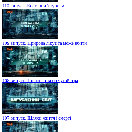
110 випуск. Космічний туризм
109 випуск. Природа лікує та може вбити
108 випуск. Полювання на чугайстра
107 випуск. Шляхи життя і смерті