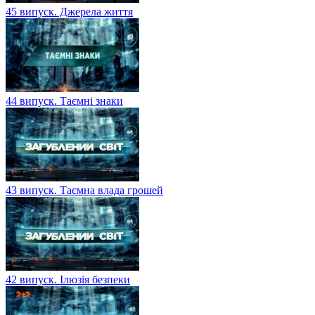
45 випуск. Джерела життя
44 випуск. Таємні знаки
43 випуск. Таємна влада грошей
42 випуск. Ілюзія безпеки