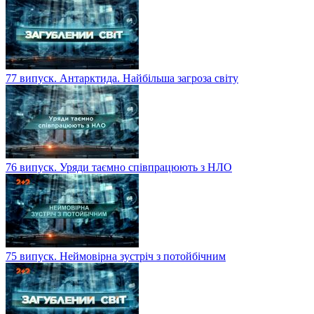
77 випуск. Антарктида. Найбільша загроза світу
76 випуск. Уряди таємно співпрацюють з НЛО
75 випуск. Неймовірна зустріч з потойбічним