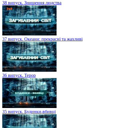
38 випуск. Знищення людства
37 випуск. Океани: прекрасні та жахливі
36 випуск. Терор
35 випуск. Будинки-вбивці