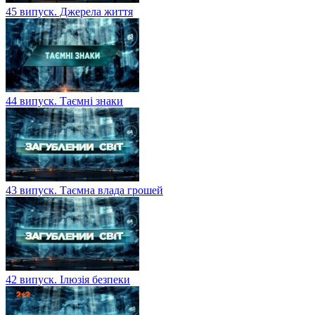
45 випуск. Джерела життя
44 випуск. Таємні знаки
43 випуск. Таємна влада грошей
42 випуск. Ілюзія безпеки