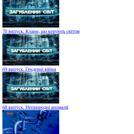
70 випуск. Клани, що керують світом
69 випуск. Гендерні війни
68 випуск. Неприродні аномалії