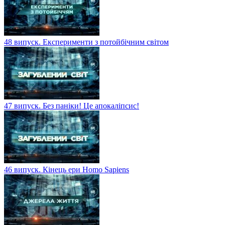
48 випуск. Експерименти з потойбічним світом
47 випуск. Без паніки! Це апокаліпсис!
46 випуск. Кінець ери Homo Sapiens