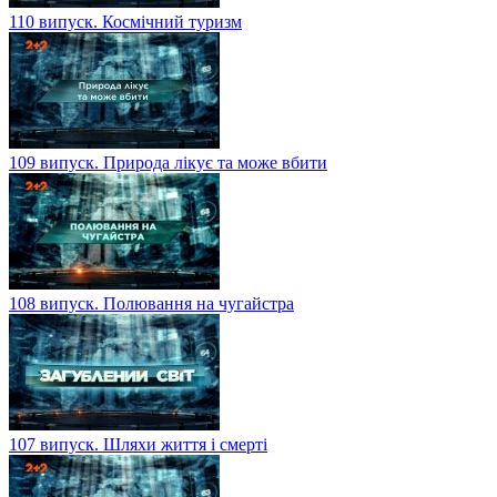
110 випуск. Космічний туризм
109 випуск. Природа лікує та може вбити
108 випуск. Полювання на чугайстра
107 випуск. Шляхи життя і смерті