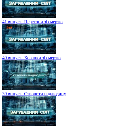
41 випуск. Перегони зі смертю
40 випуск. Хованки зі смертю
39 випуск. Створити надлюдину