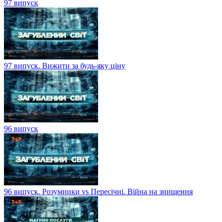
97 випуск
97 випуск. Вижити за будь-яку ціну
96 випуск
96 випуск. Розумники vs Пересічні. Війна на знищення