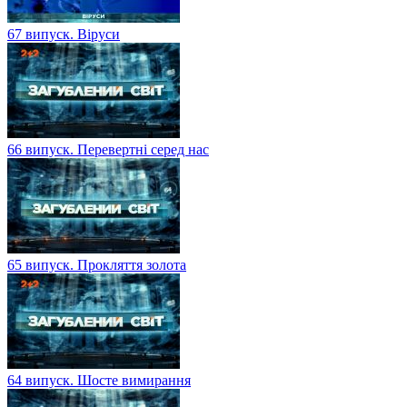
67 випуск. Віруси
66 випуск. Перевертні серед нас
65 випуск. Прокляття золота
64 випуск. Шосте вимирання