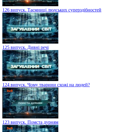
126 випуск. Таємниці людських суперздібностей
125 випуск. Дивні речі
124 випуск. Чому тварини схожі на людей?
123 випуск. Помста дурням