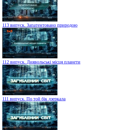
113 випуск. Запатентовано природою
112 випуск. Диявольські місця планети
111 випуск. По той бік дзеркала