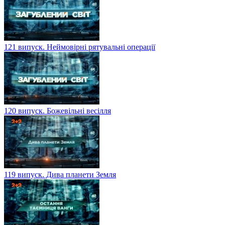
121 випуск. Неймовірні рятувальні операції
120 випуск. Божевільні весілля
119 випуск. Дива планети Земля