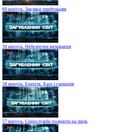
60 випуск. Завдяки прибульцям
59 випуск. Небезпечне виховання
58 випуск. Енергія. Хаос і гармонія
57 випуск. Спецслужби полюють на зірок