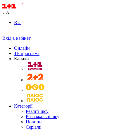
UA
RU
Вхід в кабінет
Онлайн
ТБ програма
Канали
Категорії
Реаліті-шоу
Розважальні шоу
Новини
Серіали