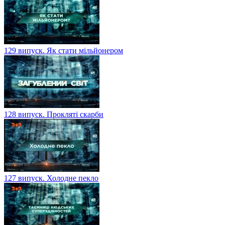
129 випуск. Як стати мільйонером
128 випуск. Прокляті скарби
127 випуск. Холодне пекло