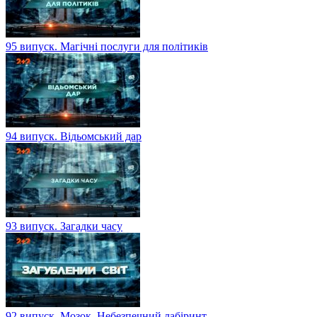
95 випуск. Магічні послуги для політиків
94 випуск. Відьомський дар
93 випуск. Загадки часу
92 випуск. Мозок. Небезпечний лабіринт