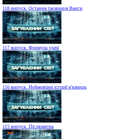
118 випуск. Остання таємниця Ванги
117 випуск. Формула удачі
116 випуск. Неймовірні історії в'язниць
115 випуск. Післязавтра