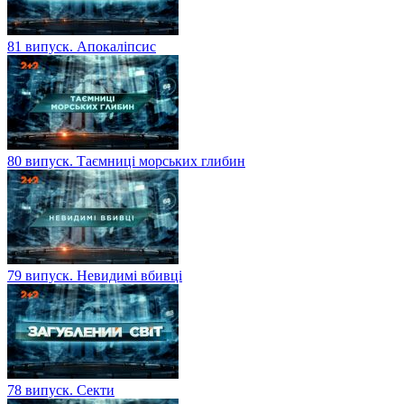
81 випуск. Апокаліпсис
80 випуск. Таємниці морських глибин
79 випуск. Невидимі вбивці
78 випуск. Секти