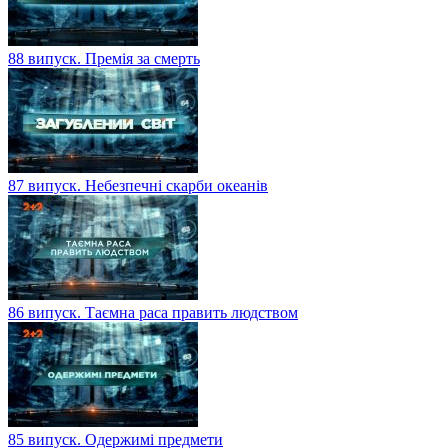
88 випуск. Премія за смерть
87 випуск. Небезпечні скарби океанів
86 випуск. Таємна раса править людством
85 випуск. Одержимі предмети