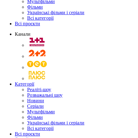
Мультфільми
Фільми
Українські фільми і серіали
Всі категорії
Всі проєкти
Канали
Категорії
Реаліті-шоу
Розважальні шоу
Новини
Серіали
Мультфільми
Фільми
Українські фільми і серіали
Всі категорії
Всі проєкти