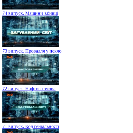
74 випуск. Машини-вбивці
73 випуск. Провалля у пекло
72 випуск. Нафтова змова
71 випуск. Код геніальності