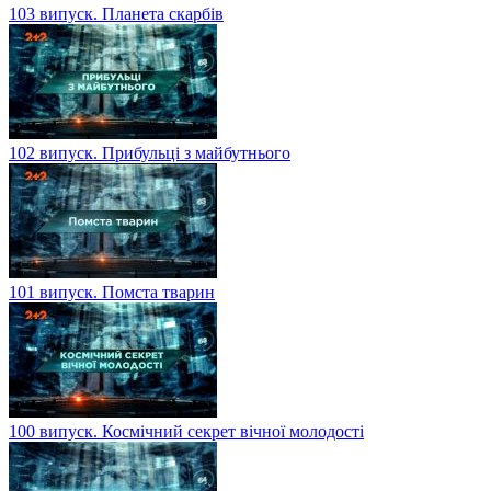
103 випуск. Планета скарбів
102 випуск. Прибульці з майбутнього
101 випуск. Помста тварин
100 випуск. Космічний секрет вічної молодості