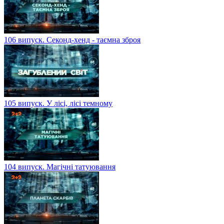
106 випуск. Секонд-хенд - таємна зброя
105 випуск. У лісі, лісі темному
104 випуск. Магічні татуювання