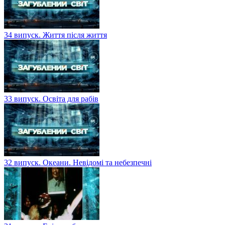
34 випуск. Життя після життя
33 випуск. Освіта для рабів
32 випуск. Океани. Невідомі та небезпечні