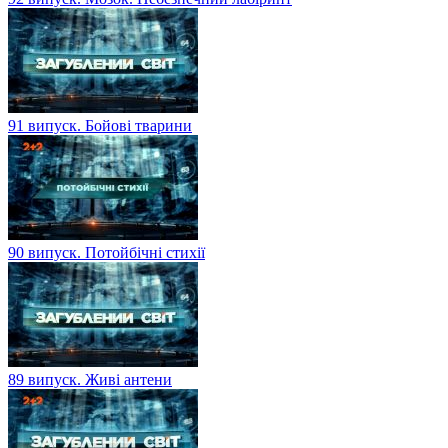
91 випуск. Бойові тварини
90 випуск. Потойбічні стихії
89 випуск. Живі антени