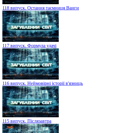
118 випуск. Остання таємниця Ванги
117 випуск. Формула удачі
116 випуск. Неймовірні історії в'язниць
115 випуск. Післязавтра