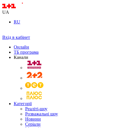
UA
RU
Вхід в кабінет
Онлайн
ТБ програма
Канали
Категорії
Реаліті-шоу
Розважальні шоу
Новини
Серіали