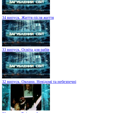
34 випуск. Життя після життя
33 випуск. Освіта для рабів
32 випуск. Океани. Невідомі та небезпечні