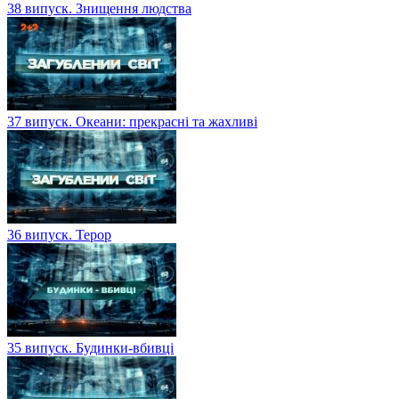
38 випуск. Знищення людства
37 випуск. Океани: прекрасні та жахливі
36 випуск. Терор
35 випуск. Будинки-вбивці