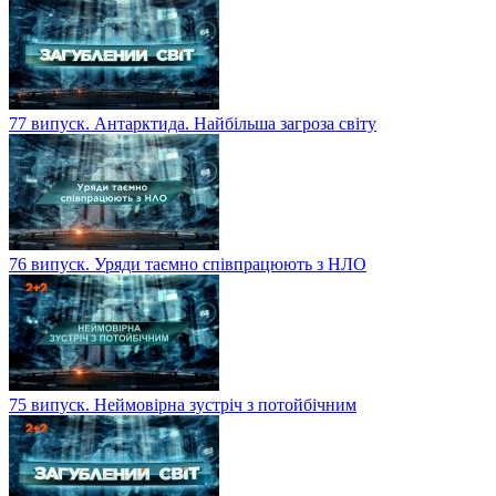
77 випуск. Антарктида. Найбільша загроза світу
76 випуск. Уряди таємно співпрацюють з НЛО
75 випуск. Неймовірна зустріч з потойбічним