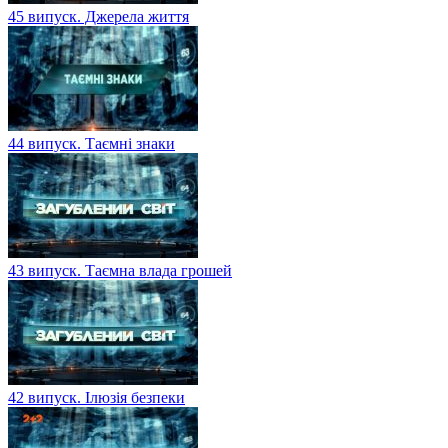
45 випуск. Джерела життя
44 випуск. Таємні знаки
43 випуск. Таємна влада грошей
42 випуск. Ілюзія безпеки