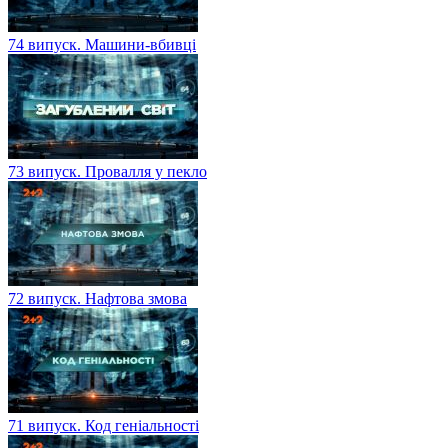
74 випуск. Машини-вбивці
73 випуск. Провалля у пекло
72 випуск. Нафтова змова
71 випуск. Код геніальності