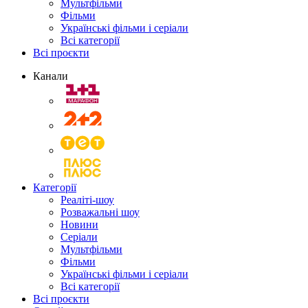
Мультфільми
Фільми
Українські фільми і серіали
Всі категорії
Всі проєкти
Канали
Категорії
Реаліті-шоу
Розважальні шоу
Новини
Серіали
Мультфільми
Фільми
Українські фільми і серіали
Всі категорії
Всі проєкти