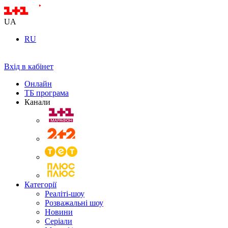
UA
RU
Вхід в кабінет
Онлайн
ТБ програма
Канали
Категорії
Реаліті-шоу
Розважальні шоу
Новини
Серіали