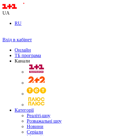
UA
RU
Вхід в кабінет
Онлайн
ТБ програма
Канали
Категорії
Реаліті-шоу
Розважальні шоу
Новини
Серіали