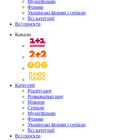
Мультфільми
Фільми
Українські фільми і серіали
Всі категорії
Всі проєкти
Канали
Категорії
Реаліті-шоу
Розважальні шоу
Новини
Серіали
Мультфільми
Фільми
Українські фільми і серіали
Всі категорії
Всі проєкти