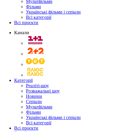
Мультфільми
Фільми
Українські фільми і серіали
Всі категорії
Всі проєкти
Канали
Категорії
Реаліті-шоу
Розважальні шоу
Новини
Серіали
Мультфільми
Фільми
Українські фільми і серіали
Всі категорії
Всі проєкти