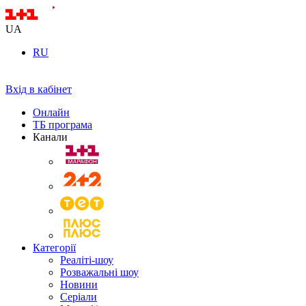
UA
RU
Вхід в кабінет
Онлайн
ТБ програма
Канали
Категорії
Реаліті-шоу
Розважальні шоу
Новини
Серіали