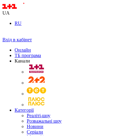
UA
RU
Вхід в кабінет
Онлайн
ТБ програма
Канали
Категорії
Реаліті-шоу
Розважальні шоу
Новини
Серіали