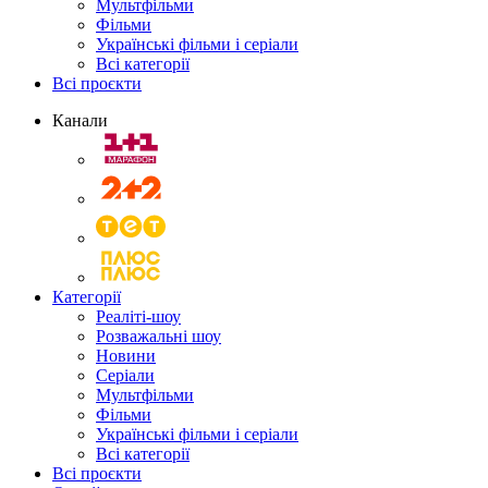
Мультфільми
Фільми
Українські фільми і серіали
Всі категорії
Всі проєкти
Канали
Категорії
Реаліті-шоу
Розважальні шоу
Новини
Серіали
Мультфільми
Фільми
Українські фільми і серіали
Всі категорії
Всі проєкти