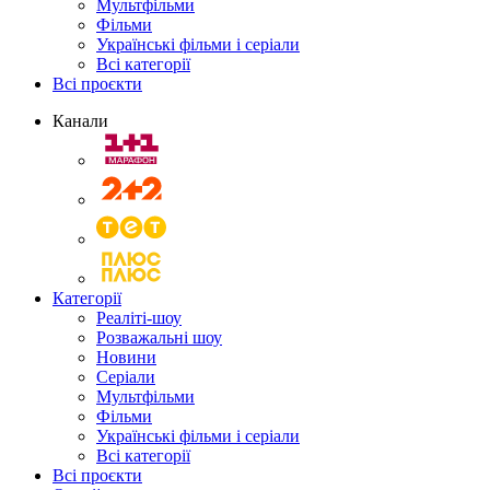
Мультфільми
Фільми
Українські фільми і серіали
Всі категорії
Всі проєкти
Канали
Категорії
Реаліті-шоу
Розважальні шоу
Новини
Серіали
Мультфільми
Фільми
Українські фільми і серіали
Всі категорії
Всі проєкти