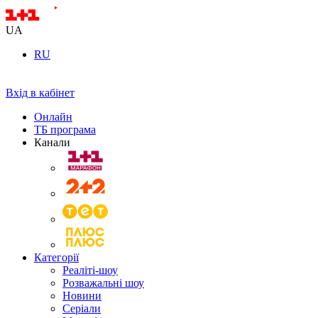
UA
RU
Вхід в кабінет
Онлайн
ТБ програма
Канали
Категорії
Реаліті-шоу
Розважальні шоу
Новини
Серіали