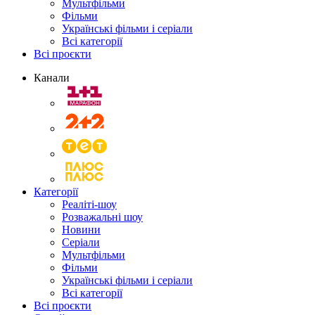
Мультфільми
Фільми
Українські фільми і серіали
Всі категорії
Всі проєкти
Канали
Категорії
Реаліті-шоу
Розважальні шоу
Новини
Серіали
Мультфільми
Фільми
Українські фільми і серіали
Всі категорії
Всі проєкти