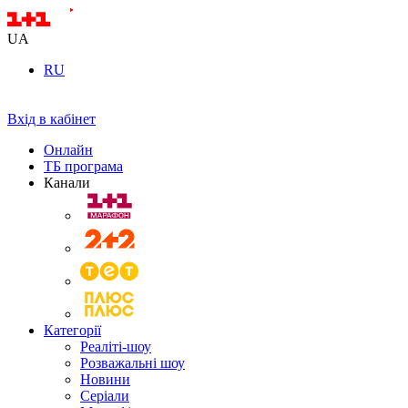
UA
RU
Вхід в кабінет
Онлайн
ТБ програма
Канали
Категорії
Реаліті-шоу
Розважальні шоу
Новини
Серіали