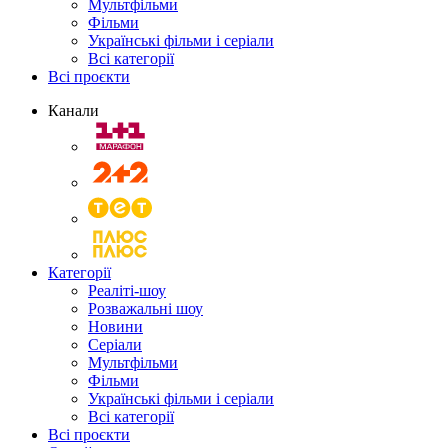
Мультфільми
Фільми
Українські фільми і серіали
Всі категорії
Всі проєкти
Канали
Категорії
Реаліті-шоу
Розважальні шоу
Новини
Серіали
Мультфільми
Фільми
Українські фільми і серіали
Всі категорії
Всі проєкти