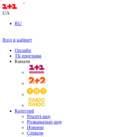
UA
RU
Вхід в кабінет
Онлайн
ТБ програма
Канали
Категорії
Реаліті-шоу
Розважальні шоу
Новини
Серіали