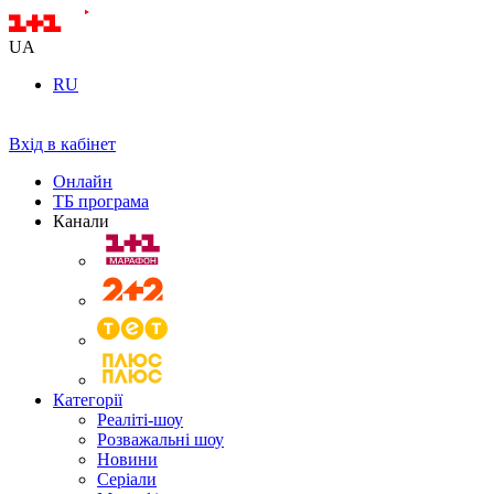
UA
RU
Вхід в кабінет
Онлайн
ТБ програма
Канали
Категорії
Реаліті-шоу
Розважальні шоу
Новини
Серіали