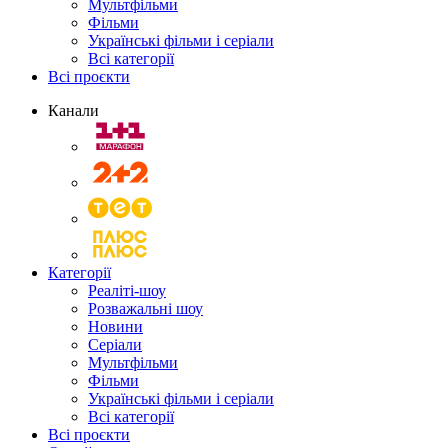
Мультфільми
Фільми
Українські фільми і серіали
Всі категорії
Всі проєкти
Канали
Категорії
Реаліті-шоу
Розважальні шоу
Новини
Серіали
Мультфільми
Фільми
Українські фільми і серіали
Всі категорії
Всі проєкти