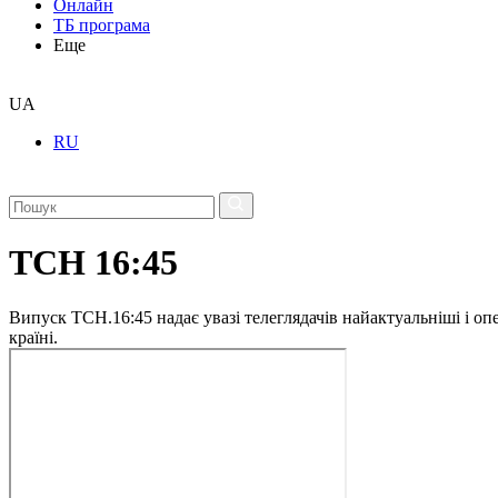
Онлайн
ТБ програма
Еще
UA
RU
ТСН 16:45
Випуск ТСН.16:45 надає увазі телеглядачів найактуальніші і опе
країні.