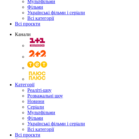
Мультфільми
Фільми
Українські фільми і серіали
Всі категорії
Всі проєкти
Канали
Категорії
Реаліті-шоу
Розважальні шоу
Новини
Серіали
Мультфільми
Фільми
Українські фільми і серіали
Всі категорії
Всі проєкти