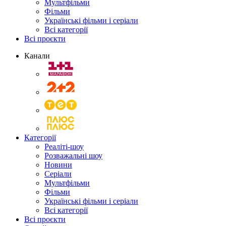
Мультфільми
Фільми
Українські фільми і серіали
Всі категорії
Всі проєкти
Канали
Категорії
Реаліті-шоу
Розважальні шоу
Новини
Серіали
Мультфільми
Фільми
Українські фільми і серіали
Всі категорії
Всі проєкти