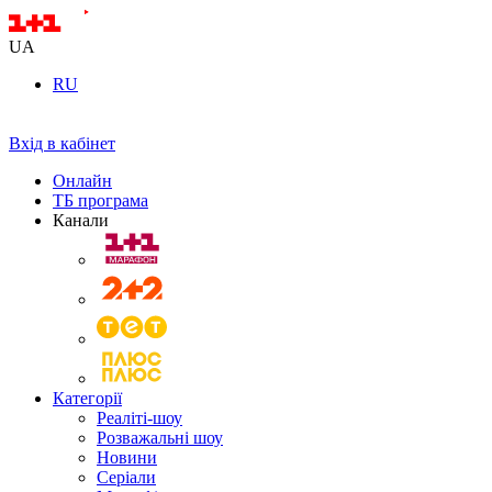
UA
RU
Вхід в кабінет
Онлайн
ТБ програма
Канали
Категорії
Реаліті-шоу
Розважальні шоу
Новини
Серіали