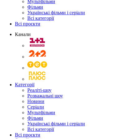
Мультфільми
Фільми
Українські фільми і серіали
Всі категорії
Всі проєкти
Канали
Категорії
Реаліті-шоу
Розважальні шоу
Новини
Серіали
Мультфільми
Фільми
Українські фільми і серіали
Всі категорії
Всі проєкти