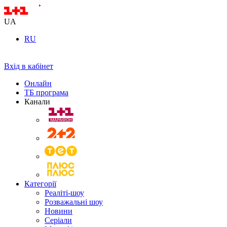
UA
RU
Вхід в кабінет
Онлайн
ТБ програма
Канали
Категорії
Реаліті-шоу
Розважальні шоу
Новини
Серіали