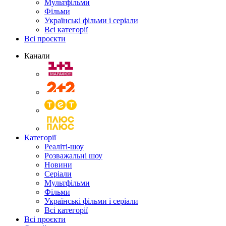
Мультфільми
Фільми
Українські фільми і серіали
Всі категорії
Всі проєкти
Канали
Категорії
Реаліті-шоу
Розважальні шоу
Новини
Серіали
Мультфільми
Фільми
Українські фільми і серіали
Всі категорії
Всі проєкти