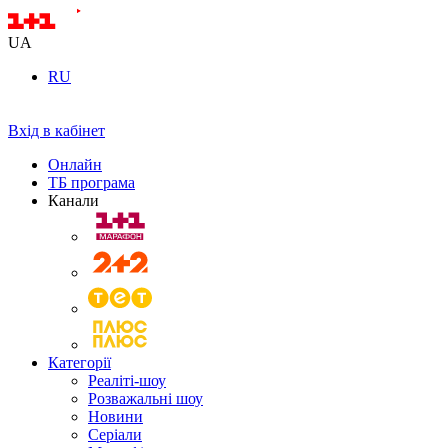
UA
RU
Вхід в кабінет
Онлайн
ТБ програма
Канали
Категорії
Реаліті-шоу
Розважальні шоу
Новини
Серіали