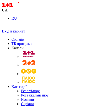
UA
RU
Вхід в кабінет
Онлайн
ТБ програма
Канали
Категорії
Реаліті-шоу
Розважальні шоу
Новини
Серіали