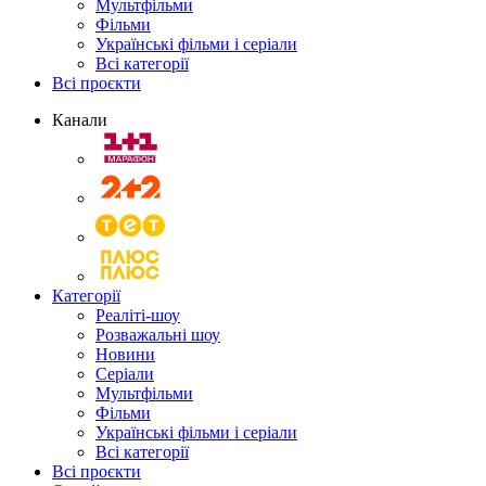
Мультфільми
Фільми
Українські фільми і серіали
Всі категорії
Всі проєкти
Канали
Категорії
Реаліті-шоу
Розважальні шоу
Новини
Серіали
Мультфільми
Фільми
Українські фільми і серіали
Всі категорії
Всі проєкти