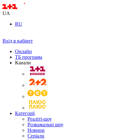
UA
RU
Вхід в кабінет
Онлайн
ТБ програма
Канали
Категорії
Реаліті-шоу
Розважальні шоу
Новини
Серіали