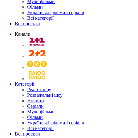
Мультфільми
Фільми
Українські фільми і серіали
Всі категорії
Всі проєкти
Канали
Категорії
Реаліті-шоу
Розважальні шоу
Новини
Серіали
Мультфільми
Фільми
Українські фільми і серіали
Всі категорії
Всі проєкти