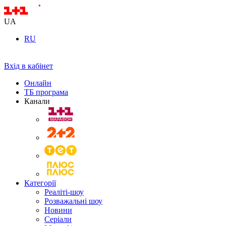
UA
RU
Вхід в кабінет
Онлайн
ТБ програма
Канали
Категорії
Реаліті-шоу
Розважальні шоу
Новини
Серіали