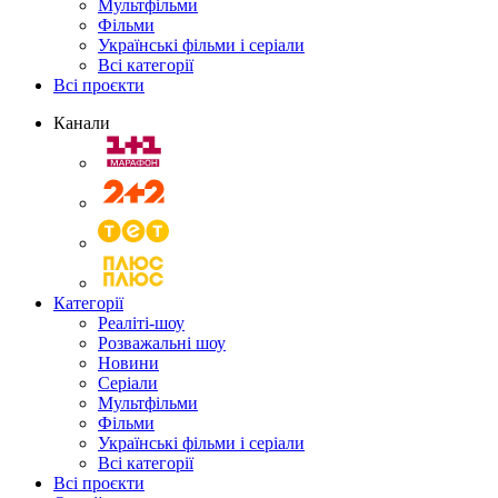
Мультфільми
Фільми
Українські фільми і серіали
Всі категорії
Всі проєкти
Канали
Категорії
Реаліті-шоу
Розважальні шоу
Новини
Серіали
Мультфільми
Фільми
Українські фільми і серіали
Всі категорії
Всі проєкти