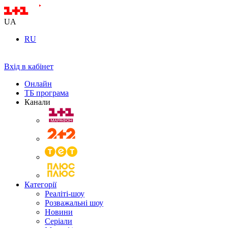
UA
RU
Вхід в кабінет
Онлайн
ТБ програма
Канали
Категорії
Реаліті-шоу
Розважальні шоу
Новини
Серіали