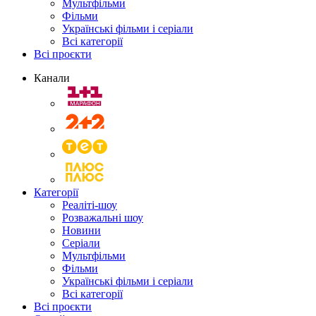
Мультфільми
Фільми
Українські фільми і серіали
Всі категорії
Всі проєкти
Канали
Категорії
Реаліті-шоу
Розважальні шоу
Новини
Серіали
Мультфільми
Фільми
Українські фільми і серіали
Всі категорії
Всі проєкти