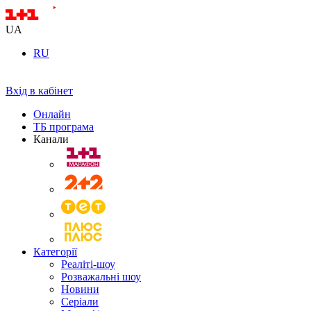
UA
RU
Вхід в кабінет
Онлайн
ТБ програма
Канали
Категорії
Реаліті-шоу
Розважальні шоу
Новини
Серіали