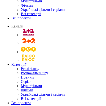
Мультфільми
Фільми
Українські фільми і серіали
Всі категорії
Всі проєкти
Канали
Категорії
Реаліті-шоу
Розважальні шоу
Новини
Серіали
Мультфільми
Фільми
Українські фільми і серіали
Всі категорії
Всі проєкти